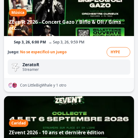
Música
ZEvent 2026 - Concert Gazo / Biflo & Oli / Gims
etc...
Sep 3, 26, 6:00 PM
→ Sep 3, 26, 9:59 PM
Juego:
No se especificó un juego
HYPE
ZeratoR
Streamer
Con LittleBigWhale
y 1 otro
Caridad
ZEvent 2026 - 10 ans et dernière édition