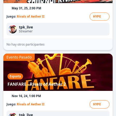
May 31, 25, 2:00 PM
Juego:
Rivals of Aether II
HYPE
tpk_live
Streamer
No hay otros participantes
Evento Pasado
Esports
FANFARE - Rivals of Aether 2
Nov 16, 24, 1:00 PM
Juego:
Rivals of Aether II
HYPE
tpk_live