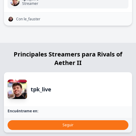
Streamer
Con le_fauster
Principales Streamers para Rivals of
Aether II
tpk_live
Encuéntrame en:
Seguir