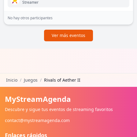
Streamer
No hay otros participantes
Ver más eventos
Inicio
/
Juegos
/
Rivals of Aether II
MyStreamAgenda
Descubre y sigue tus eventos de streaming favoritos
contact@mystreamagenda.com
Enlaces rápidos