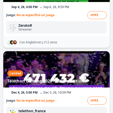
Sep 4, 26, 4:00 PM
→ Sep 6, 26, 9:59 PM
Juego:
No se especificó un juego
HYPE
ZeratoR
Streamer
Con AngleDroit
y 212 otros
Caridad
Téléthon Gaming 2026 - 10ème édition
Dec 4, 26, 5:00 PM
→ Dec 5, 26, 10:59 PM
Juego:
No se especificó un juego
HYPE
telethon_france