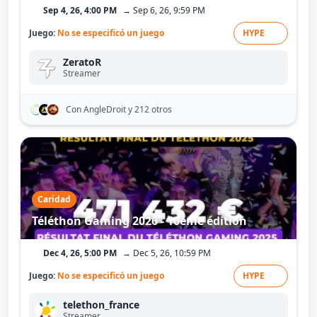
Sep 4, 26, 4:00 PM
→ Sep 6, 26, 9:59 PM
Juego:
No se especificó un juego
HYPE
ZeratoR
Streamer
Con AngleDroit
y 212 otros
Caridad
Téléthon Gaming 2026 - 10ème édition
Dec 4, 26, 5:00 PM
→ Dec 5, 26, 10:59 PM
Juego:
No se especificó un juego
HYPE
telethon_france
Streamer