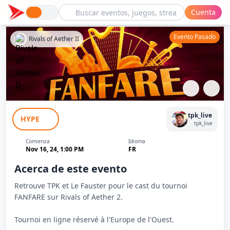
Cuenta
Evento Pasado
Rivals of Aether II
FANFARE - Rivals of Aether 2
tpk_live
HYPE
tpk_live
Comienza
Idioma
Nov 16, 24, 1:00 PM
FR
Acerca de este evento
Retrouve TPK et Le Fauster pour le cast du tournoi
FANFARE sur Rivals of Aether 2.
Tournoi en ligne réservé à l'Europe de l'Ouest.