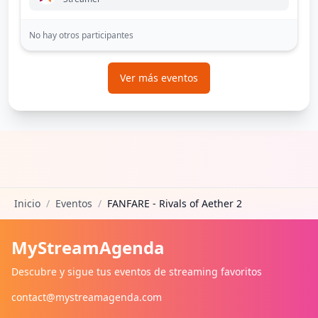
No hay otros participantes
Ver más eventos
Inicio
/
Eventos
/
FANFARE - Rivals of Aether 2
MyStreamAgenda
Descubre y sigue tus eventos de streaming favoritos
contact@mystreamagenda.com