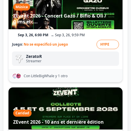
Música
ZEvent 2026 - Concert Gazo / Biflo & Oli /
Gims etc...
Sep 3, 26, 6:00 PM
→ Sep 3, 26, 9:59 PM
Juego:
No se especificó un juego
HYPE
ZeratoR
Streamer
Con LittleBigWhale
y 1 otro
Caridad
ZEvent 2026 - 10 ans et dernière édition