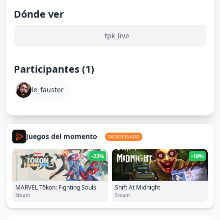
Dónde ver
tpk_live
Participantes (1)
le_fauster
Juegos del momento
PATROCINADO
-23%
-18%
MARVEL Tōkon: Fighting Souls
Shift At Midnight
Steam
Steam