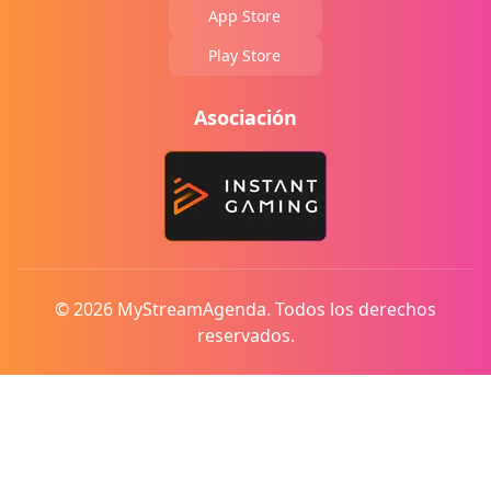
App Store
Play Store
Asociación
© 2026 MyStreamAgenda. Todos los derechos
reservados.