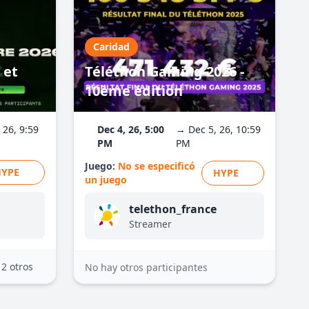
Caridad
 et
Téléthon Gaming 2026 -
10ème édition
 26, 9:59
Dec 4, 26, 5:00
→ Dec 5, 26, 10:59
PM
PM
Juego:
No se especificó
HYPE
HYPE
un juego
telethon_france
Streamer
12 otros
No hay otros participantes