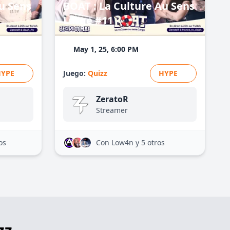
u Sens
BOAT : La Culture Au Sens
Large #11
May 1, 25, 6:00 PM
HYPE
Juego:
Quizz
HYPE
ZeratoR
Streamer
os
Con Low4n
y 5 otros