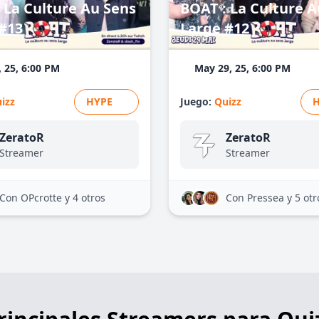
 La Culture Au Sens
BOAT : La Culture A
#13
Large #12
, 25, 6:00 PM
May 29, 25, 6:00 PM
izz
HYPE
Juego:
Quizz
ZeratoR
ZeratoR
Streamer
Streamer
Con OPcrotte
y 4 otros
Con Pressea
y 5 otr