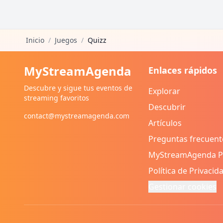
Inicio
/
Juegos
/
Quizz
MyStreamAgenda
Enlaces rápidos
Descubre y sigue tus eventos de
Explorar
streaming favoritos
Descubrir
contact@mystreamagenda.com
Artículos
Preguntas frecuent
MyStreamAgenda 
Política de Privacid
Gestionar cookies