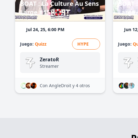
BOAT : La Culture Au Sens
BOAT :
Large #15
Large 
Jul 24, 25, 6:00 PM
Jun 12
Juego:
Quizz
HYPE
Juego:
Qu
ZeratoR
Streamer
Con AngleDroit
y 4 otros