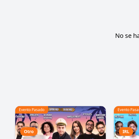
No se h
Evento Pasado
Evento Pas
Otro
IRL