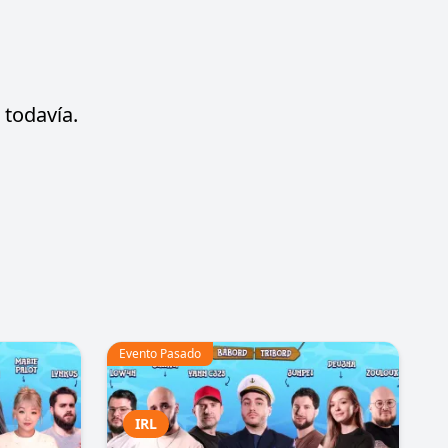
todavía.
Evento Pasado
IRL