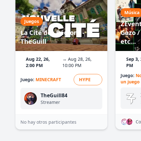
Música
Juegos
ZEvent
La Cité des Régions -
Gazo / 
TheGuill
etc...
Aug 22, 26,
→ Aug 28, 26,
Sep 3, 
2:00 PM
10:00 PM
PM
Juego:
No
Juego:
MINECRAFT
HYPE
un juego
TheGuill84
Streamer
Co
No hay otros participantes