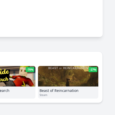
-70%
-27%
earch
Beast of Reincarnation
Steam