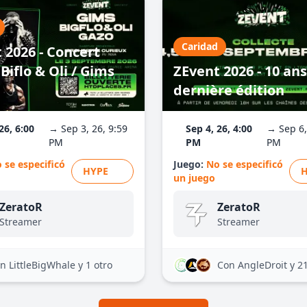
Caridad
 2026 - Concert
Biflo & Oli / Gims
ZEvent 2026 - 10 ans
dernière édition
26, 6:00
→ Sep 3, 26, 9:59
Sep 4, 26, 4:00
→ Sep 6,
PM
PM
PM
 se especificó
Juego:
No se especificó
HYPE
un juego
ZeratoR
ZeratoR
Streamer
Streamer
n LittleBigWhale
y 1 otro
Con AngleDroit
y 2