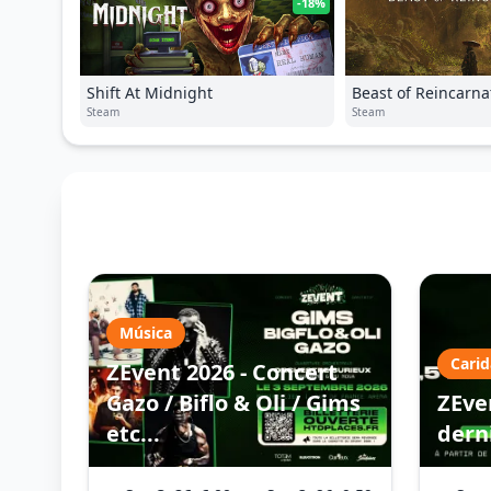
-18%
Shift At Midnight
Beast of Reincarna
Steam
Steam
Música
Cari
ZEvent 2026 - Concert
Gazo / Biflo & Oli / Gims
ZEven
etc...
dern