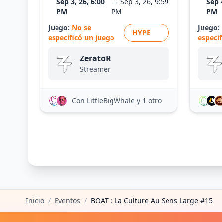
Sep 3, 26, 6:00
→ Sep 3, 26, 9:59
Sep 
PM
PM
PM
Juego:
No se
Juego:
HYPE
especificó un juego
especi
ZeratoR
Streamer
Con LittleBigWhale
y 1 otro
Inicio
/
Eventos
/
BOAT : La Culture Au Sens Large #15