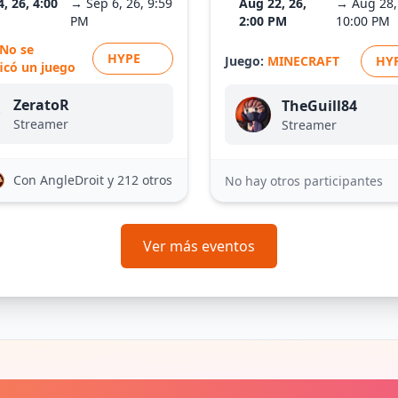
4, 26, 4:00
→ Sep 6, 26, 9:59
Aug 22, 26,
→ Aug 28,
PM
2:00 PM
10:00 PM
No se
HYPE
Juego:
MINECRAFT
HY
ficó un juego
ZeratoR
TheGuill84
Streamer
Streamer
Con AngleDroit
y 212 otros
No hay otros participantes
Ver más eventos