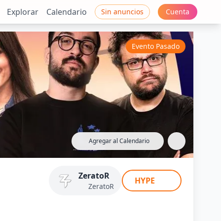
Explorar
Calendario
Sin anuncios
Cuenta
Evento Pasado
Agregar al Calendario
5
ZeratoR
HYPE
ZeratoR