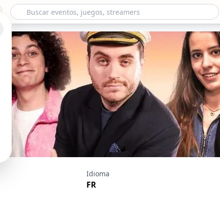
e Au Sens Large #1
Idioma
FR