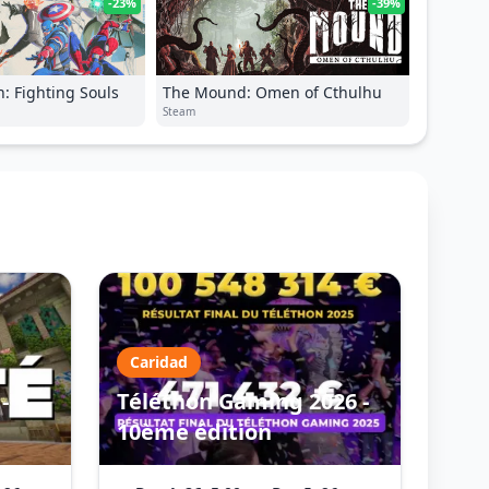
-23%
-39%
: Fighting Souls
The Mound: Omen of Cthulhu
Steam
Caridad
-
Téléthon Gaming 2026 -
10ème édition