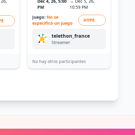
 26,
Dec 4, 26, 5:00
→ Dec 5, 26,
PM
10:59 PM
Juego:
No se
HYPE
PE
especificó un juego
telethon_france
Streamer
No hay otros participantes