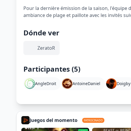
Pour la dernière émission de la saison, l'équi
ambiance de plage et paillote avec les invités su
Dónde ver
ZeratoR
Participantes (5)
AngleDroit
AntoineDaniel
Doigby
Juegos del momento
PATROCINADO