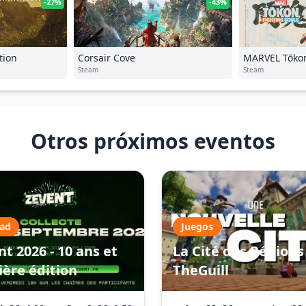
-27%
-43%
tion
Corsair Cove
MARVEL Tōkon
Steam
Steam
Otros próximos eventos
dad
Juegos
t 2026 - 10 ans et
La Cité des Régions 
ière édition
TheGuill