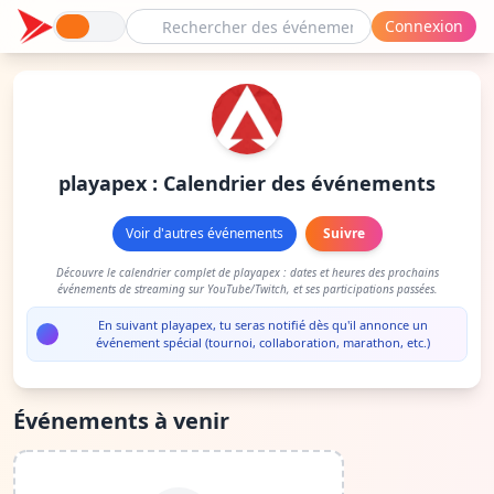
Connexion
playapex : Calendrier des événements
Voir d'autres événements
Suivre
Découvre le calendrier complet de playapex : dates et heures des prochains
événements de streaming sur YouTube/Twitch, et ses participations passées.
En suivant playapex, tu seras notifié dès qu'il annonce un
événement spécial (tournoi, collaboration, marathon, etc.)
Événements à venir