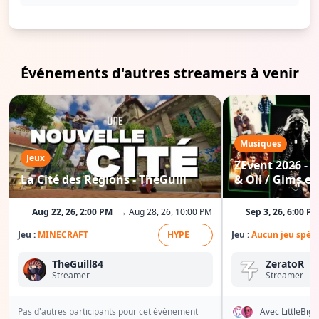
Événements d'autres streamers à venir
Musiques
Jeux
ZEvent 2026 - C
La Cité des Régions - TheGuill
& Oli / Gims etc
Aug 22, 26, 2:00 PM
→ Aug 28, 26, 10:00 PM
Sep 3, 26, 6:00 P
Jeu :
MINECRAFT
HYPE
Jeu :
Aucun jeu spéci
TheGuill84
ZeratoR
Streamer
Streamer
Pas d'autres participants pour cet événement
Avec LittleBi