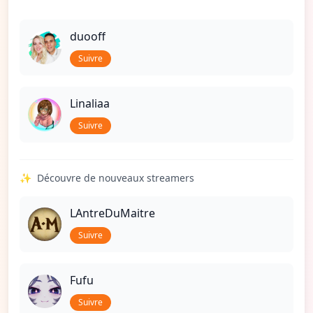
duooff
Suivre
Linaliaa
Suivre
✨
Découvre de nouveaux streamers
LAntreDuMaitre
Suivre
Fufu
Suivre