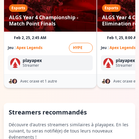
Esports
Esports
ALGS Year 4 Championship -
ALGS Year 4 C
Match Point Finals
Elimination ro
Feb 2, 25, 2:45 AM
Feb 1, 25, 8:00 A
Jeu :
Apex Legends
HYPE
Jeu :
Apex Legends
playapex
playapex
Streamer
Streamer
Avec oraxe
et 1 autre
Avec oraxe
et 
Streamers recommandés
Découvre d'autres streamers similaires à playapex. En les
suivant, tu seras notifié(e) de tous leurs nouveaux
événements !