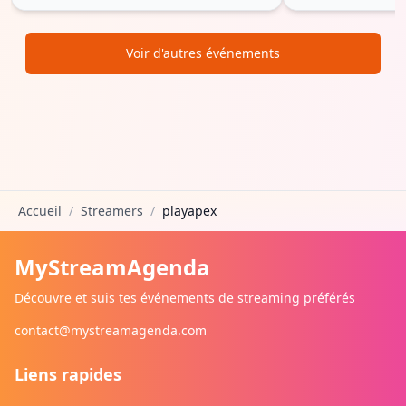
Voir d'autres événements
Accueil
/
Streamers
/
playapex
MyStreamAgenda
Découvre et suis tes événements de streaming préférés
contact@mystreamagenda.com
Liens rapides