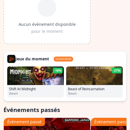
Aucun événement disponible
pour le moment
Jeux du moment
SPONSORISÉ
-18%
-27%
Shift At Midnight
Beast of Reincarnation
Steam
Steam
Événements passés
Événement passé
Événement passé