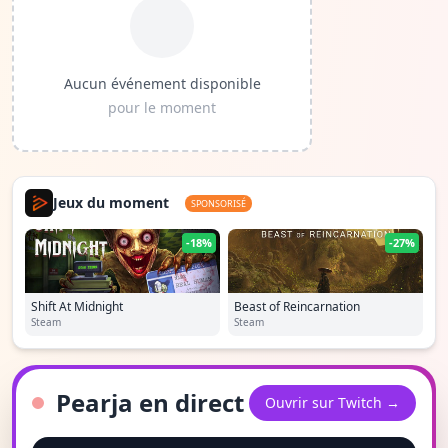
Aucun événement disponible
pour le moment
Jeux du moment
SPONSORISÉ
-18%
-27%
Shift At Midnight
Beast of Reincarnation
Steam
Steam
Pearja en direct
Ouvrir sur Twitch →