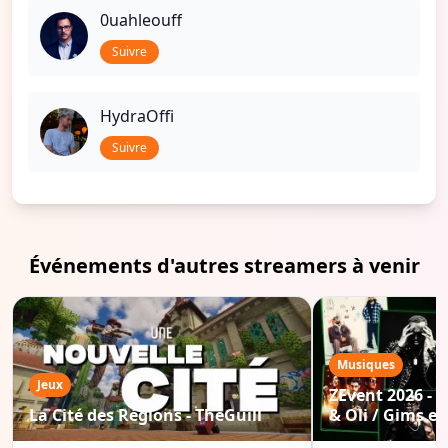
0uahleouff
Suivre
HydraOffi
Suivre
Événements d'autres streamers à venir
Musiques
Jeux
ZEvent 2026 - C
La Cité des Régions - TheGuill
& Oli / Gims etc