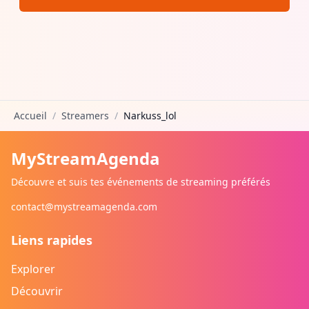
Accueil
/
Streamers
/
Narkuss_lol
MyStreamAgenda
Découvre et suis tes événements de streaming préférés
contact@mystreamagenda.com
Liens rapides
Explorer
Découvrir