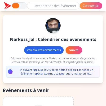
Connexion
Narkuss_lol : Calendrier des événements
Voir d'autres événements
Suivre
Découvre le calendrier complet de Narkuss_lol : dates et heures des prochains
événements de streaming sur YouTube/Twitch, et ses participations passées.
En suivant Narkuss_lol, tu seras notifié dès qu'il annonce un
événement spécial (tournoi, collaboration, marathon, etc.)
Événements à venir