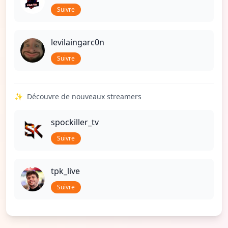
Suivre
levilaingarc0n
Suivre
✨
Découvre de nouveaux streamers
spockiller_tv
Suivre
tpk_live
Suivre