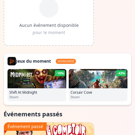
Aucun événement disponible
pour le moment
Jeux du moment
SPONSORISÉ
-18%
-43%
Shift At Midnight
Corsair Cove
Steam
Steam
Événements passés
Événement passé