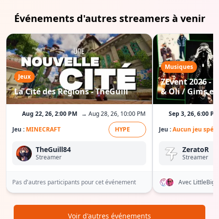
Événements d'autres streamers à venir
Musiques
Jeux
ZEvent 2026 - C
La Cité des Régions - TheGuill
& Oli / Gims etc
Aug 22, 26, 2:00 PM
→ Aug 28, 26, 10:00 PM
Sep 3, 26, 6:00 P
Jeu :
MINECRAFT
HYPE
Jeu :
Aucun jeu spéci
TheGuill84
ZeratoR
Streamer
Streamer
Pas d'autres participants pour cet événement
Avec LittleBi
Voir d'autres événements