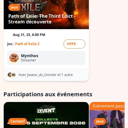
Jeux
Path of Exile: The Third Edict -
Stream découverte
Aug 31, 25, 6:00 PM
Jeu :
Path of Exile 2
HYPE
Mynthos
Streamer
Avec Joueur_du_Grenier
et 1 autre
Participations aux événements
Événement passé
Caritatif
Jeux