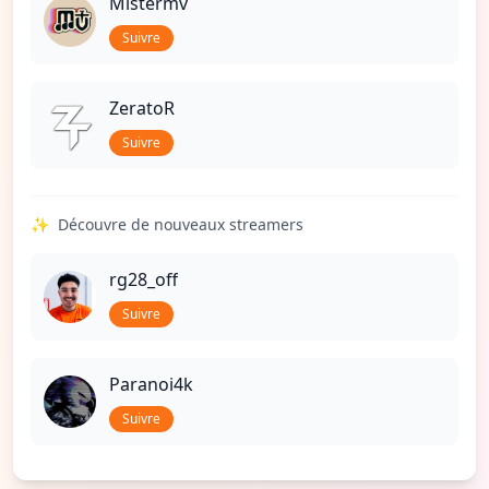
Mistermv
Suivre
ZeratoR
Suivre
✨
Découvre de nouveaux streamers
rg28_off
Suivre
Paranoi4k
Suivre