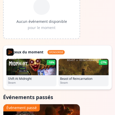
Aucun événement disponible
pour le moment
Jeux du moment
SPONSORISÉ
-18%
-27%
Shift At Midnight
Beast of Reincarnation
Steam
Steam
Événements passés
Événement passé