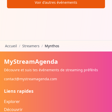
Voir d'autres événements
Accueil
/
Streamers
/
Mynthos
MyStreamAgenda
Découvre et suis tes événements de streaming préférés
contact@mystreamagenda.com
Liens rapides
Explorer
Découvrir