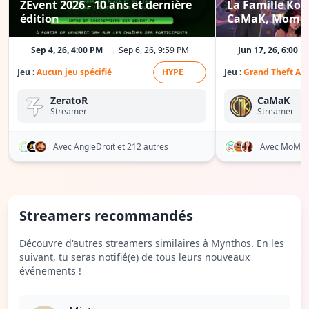
ZEvent 2026 - 10 ans et dernière
La Famille Kowa
édition
CaMaK, Moman
Tsunadida...
Sep 4, 26, 4:00 PM
→ Sep 6, 26, 9:59 PM
Jun 17, 26, 6:00 
Jeu :
Aucun jeu spécifié
HYPE
Jeu :
Grand Theft Aut
ZeratoR
CaMaK
Streamer
Streamer
Avec AngleDroit
et 212 autres
Avec MoMa
Streamers recommandés
Découvre d'autres streamers similaires à Mynthos. En les
suivant, tu seras notifié(e) de tous leurs nouveaux
événements !