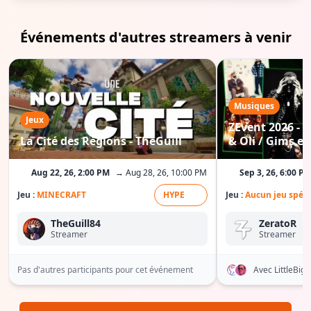
Événements d'autres streamers à venir
Musiques
Jeux
ZEvent 2026 - C
La Cité des Régions - TheGuill
& Oli / Gims etc
Aug 22, 26, 2:00 PM
→ Aug 28, 26, 10:00 PM
Sep 3, 26, 6:00 P
Jeu :
MINECRAFT
HYPE
Jeu :
Aucun jeu spéci
TheGuill84
ZeratoR
Streamer
Streamer
Pas d'autres participants pour cet événement
Avec LittleBi