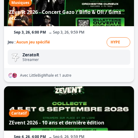
Musiques
ZEvent 2026 - Concert Gazo / Biflo & Oli / Gims
etc...
Sep 3, 26, 6:00 PM
→ Sep 3, 26, 9:59 PM
Jeu :
Aucun jeu spécifié
HYPE
ZeratoR
Streamer
Avec LittleBigWhale
et 1 autre
Caritatif
ZEvent 2026 - 10 ans et dernière édition
Sep 4, 26, 4:00 PM
→ Sep 6, 26, 9:59 PM