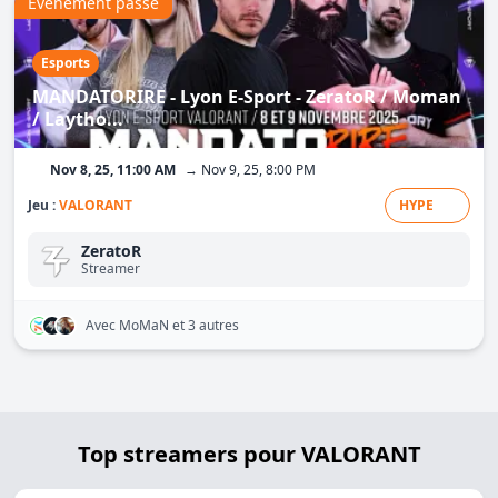
Événement passé
Esports
MANDATORIRE - Lyon E-Sport - ZeratoR / Moman
/ Laytho...
Nov 8, 25, 11:00 AM
→ Nov 9, 25, 8:00 PM
Jeu :
VALORANT
HYPE
ZeratoR
Streamer
Avec MoMaN
et 3 autres
Top streamers pour VALORANT