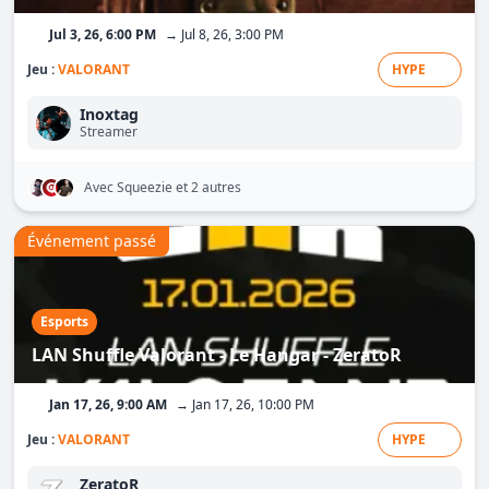
Jul 3, 26, 6:00 PM
→ Jul 8, 26, 3:00 PM
Jeu :
VALORANT
HYPE
Inoxtag
Streamer
Avec Squeezie
et 2 autres
Événement passé
Esports
LAN Shuffle Valorant - Le Hangar - ZeratoR
Jan 17, 26, 9:00 AM
→ Jan 17, 26, 10:00 PM
Jeu :
VALORANT
HYPE
ZeratoR