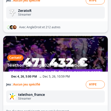
Jeu :
Aucun jeu spécifié
HYPE
ZeratoR
Streamer
Avec AngleDroit
et 212 autres
Caritatif
Téléthon Gaming 2026 - 10ème édition
Dec 4, 26, 5:00 PM
→ Dec 5, 26, 10:59 PM
Jeu :
Aucun jeu spécifié
HYPE
telethon_france
Streamer