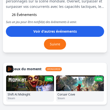
personnages sur la scène mondiale. Overwit, surpasser et
surpasser vos concurrents avec les capacités tactiques, le
jeu de tir précis et le travail d'équipe adaptatif.
26 Événements
Suis un jeu pour être notifié(e) des événements à venir.
Voir d'autres événements
Suivre
Jeux du moment
SPONSORISÉ
-18%
-43%
Shift At Midnight
Corsair Cove
Steam
Steam