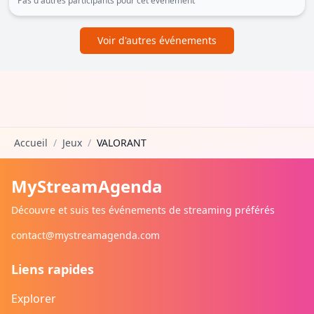
Pas d'autres participants pour cet événement
Voir d'autres événements
Accueil
/
Jeux
/
VALORANT
MyStreamAgenda
Découvre et suis tes événements de streaming préférés
contact@mystreamagenda.com
Liens rapides
Explorer