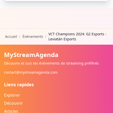
VCT Champions 2024: G2 Esports -
Accueil
/
Événements
/
Leviatán Esports
MyStreamAgenda
Découvre et suis tes événements de streaming préférés
contact@mystreamagenda.com
Liens rapides
Explorer
Découvrir
Articles