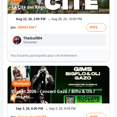
La Cité des Régions - TheGuill
Aug 22, 26, 2:00 PM
→ Aug 28, 26, 10:00 PM
Jeu :
MINECRAFT
HYPE
TheGuill84
Streamer
Pas d'autres participants pour cet événement
Musiques
ZEvent 2026 - Concert Gazo / Biflo & Oli /
Gims etc...
Sep 3, 26, 6:00 PM
→ Sep 3, 26, 9:59 PM
Jeu :
Aucun jeu spécifié
HYPE