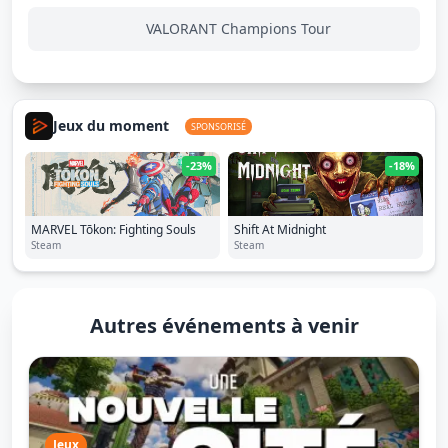
VALORANT Champions Tour
Jeux du moment
SPONSORISÉ
-23%
-18%
MARVEL Tōkon: Fighting Souls
Shift At Midnight
Steam
Steam
Autres événements à venir
Jeux