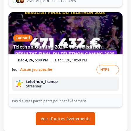
Avec AngleDroit
et 212 autres
Caritatif
Téléthon Gaming 2026 - 10ème édition
Dec 4, 26, 5:00 PM
→ Dec 5, 26, 10:59 PM
Jeu :
Aucun jeu spécifié
HYPE
telethon_france
Streamer
Pas d'autres participants pour cet événement
Voir d'autres événements