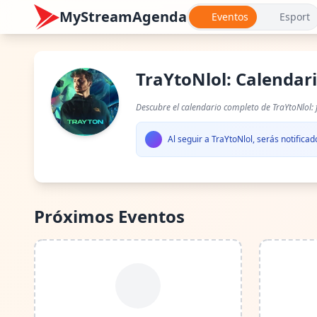
MyStreamAgenda
Eventos
Esport
TraYtoNlol: Calendar
Descubre el calendario completo de TraYtoNlol: 
Al seguir a TraYtoNlol, serás notifica
Próximos Eventos