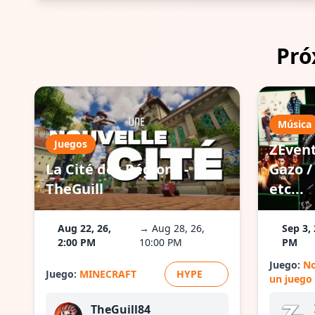
Pró
Música
Juegos
ZEvent
La Cité des Régions -
Gazo / 
TheGuill
etc...
Aug 22, 26,
→ Aug 28, 26,
Sep 3, 
2:00 PM
10:00 PM
PM
Juego:
No
Juego:
MINECRAFT
HYPE
un juego
TheGuill84