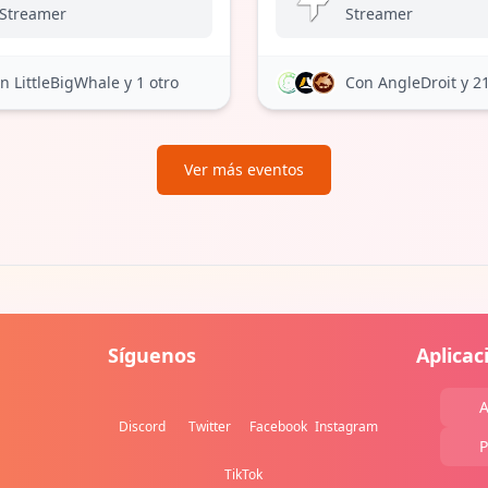
Streamer
Streamer
n LittleBigWhale
y 1 otro
Con AngleDroit
y 2
Ver más eventos
Síguenos
Aplicac
A
Discord
Twitter
Facebook
Instagram
P
TikTok