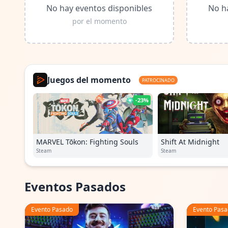
No hay eventos disponibles
No h
por el momento
Juegos del momento
PATROCINADO
-23%
MARVEL Tōkon: Fighting Souls
Shift At Midnight
Steam
Steam
Eventos Pasados
Evento Pasado
Evento Pas