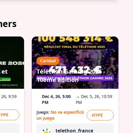
mers
Caridad
 et
Téléthon Gaming 2026 -
10ème édition
 26, 9:59
Dec 4, 26, 5:00
→ Dec 5, 26, 10:59
PM
PM
Juego:
No se especificó
HYPE
HYPE
un juego
telethon_france