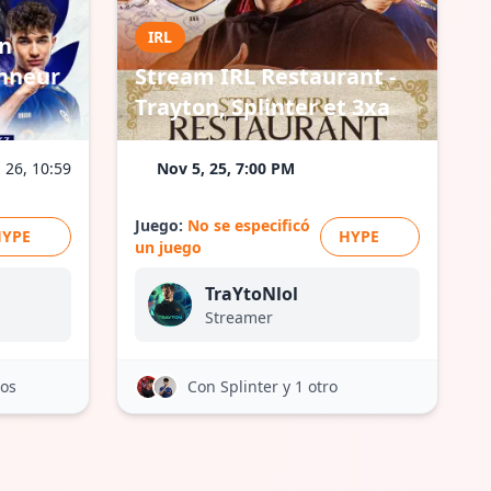
IRL
on
onneur
Stream IRL Restaurant -
Trayton, Splinter et 3xa
 26, 10:59
Nov 5, 25, 7:00 PM
Juego:
No se especificó
HYPE
HYPE
un juego
TraYtoNlol
Streamer
ros
Con Splinter
y 1 otro