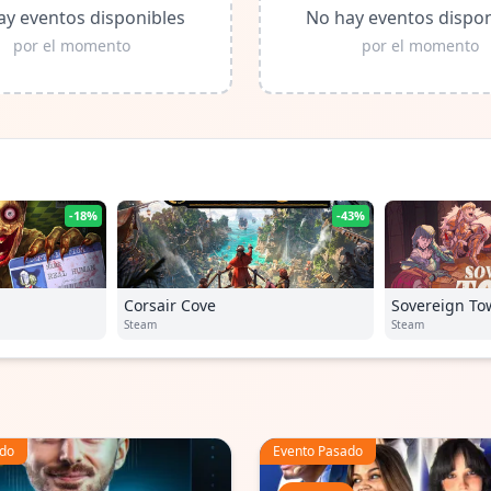
ay eventos disponibles
No hay eventos dispon
por el momento
por el momento
-18%
-43%
Corsair Cove
Sovereign To
Steam
Steam
ado
Evento Pasado