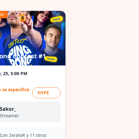
ado
ong Contest #1
, 25, 5:00 PM
 se especificó
HYPE
Sakor_
Streamer
Con ZeratoR
y 11 otros