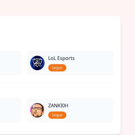
LoL Esports
Seguir
ZANKI0H
Seguir