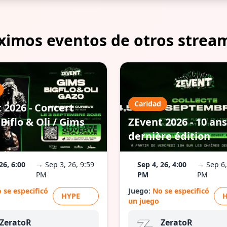
ximos eventos de otros strea
Caridad
 2026 - Concert
Biflo & Oli / Gims
ZEvent 2026 - 10 ans
dernière édition
26, 6:00
→ Sep 3, 26, 9:59
Sep 4, 26, 4:00
→ Sep 6,
PM
PM
PM
 se especificó
Juego:
No se especificó
HYPE
un juego
ZeratoR
ZeratoR