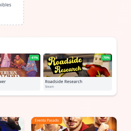
ibles
-41%
-70%
wer
Roadside Research
Steam
Evento Pasado