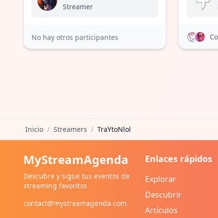
Streamer
Co
No hay otros participantes
Inicio
/
Streamers
/
TraYtoNlol
MyStreamAgenda
Enlaces rápidos
Descubre y sigue tus eventos de
Explorar
streaming favoritos
Descubrir
contact@mystreamagenda.com
Artículos