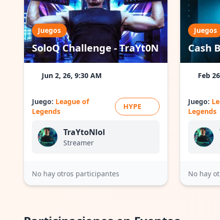
Juegos
Juegos
SoloQ Challenge - TraYt0N
Cash B
Jun 2, 26, 9:30 AM
Feb 26
Juego:
League of
Juego:
Le
HYPE
Legends
Legends
TraYtoNlol
Streamer
No hay otros participantes
No hay ot