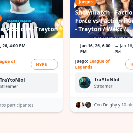
Juegos
Showmatch - Facti
Force vs Faction H
ack Solo Q - Trayton
- Trayton / Wakz /
Doigby...
, 26, 4:00 PM
Jan 16, 26, 6:00
→ Jan 16,
PM
PM
Juego:
League of
ague of
HYPE
Legends
TraYtoNlol
TraYtoNlol
Streamer
Streamer
Con Doigby
y 10 ot
ros participantes