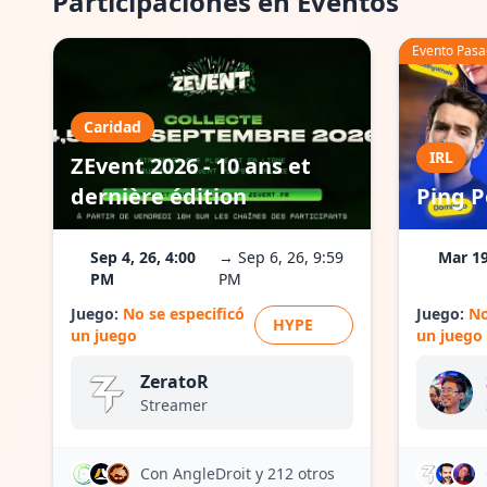
Participaciones en Eventos
Evento Pas
Caridad
IRL
ZEvent 2026 - 10 ans et
dernière édition
Ping P
Sep 4, 26, 4:00
→ Sep 6, 26, 9:59
Mar 19
PM
PM
Juego:
No se especificó
Juego:
No
HYPE
un juego
un juego
ZeratoR
Streamer
Con AngleDroit
y 212 otros