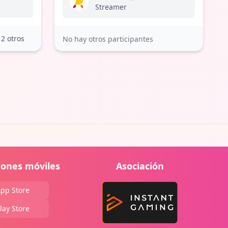
Streamer
12 otros
No hay otros participantes
iones móviles
Asociación
pp Store
lay Store