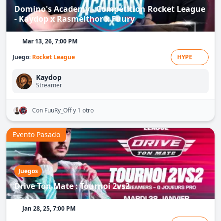
Domino's Academy - Compétition Rocket League
- Kaydop x Rasmelthor x Fuury
Mar 13, 26, 7:00 PM
Juego:
Rocket League
HYPE
Kaydop
Streamer
Con FuuRy_Off
y 1 otro
Evento Pasado
Juegos
Drive Ton Mate : Tournoi 2vs2
Jan 28, 25, 7:00 PM