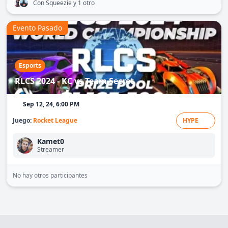
Con Squeezie
y 1 otro
Evento Pasado
Esports
RLCS 2024 - KC vs Team Secret
Sep 12, 24, 6:00 PM
Juego:
Rocket League
HYPE
Kamet0
Streamer
No hay otros participantes