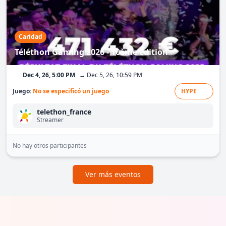
Caridad
Téléthon Gaming 2026 - 10ème édition
Dec 4, 26, 5:00 PM
→ Dec 5, 26, 10:59 PM
Juego:
No se especificó un juego
HYPE
telethon_france
Streamer
No hay otros participantes
Ver más eventos