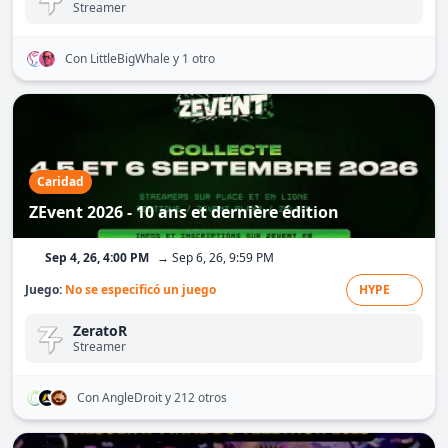
Streamer
Con LittleBigWhale
y 1 otro
Caridad
ZEvent 2026 - 10 ans et dernière édition
Sep 4, 26, 4:00 PM
→ Sep 6, 26, 9:59 PM
Juego:
No se especificó un juego
HYPE
ZeratoR
Streamer
Con AngleDroit
y 212 otros