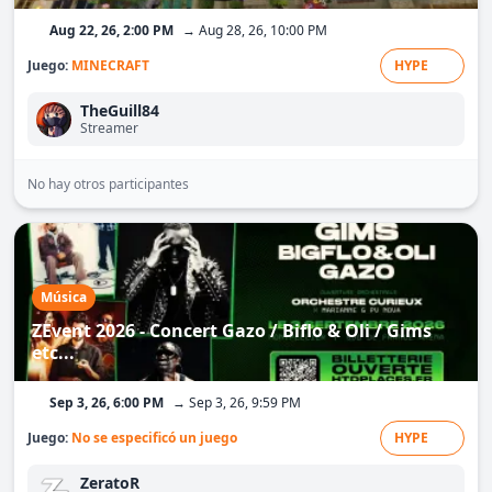
Aug 22, 26, 2:00 PM
→ Aug 28, 26, 10:00 PM
Juego:
MINECRAFT
HYPE
TheGuill84
Streamer
No hay otros participantes
Música
ZEvent 2026 - Concert Gazo / Biflo & Oli / Gims
etc...
Sep 3, 26, 6:00 PM
→ Sep 3, 26, 9:59 PM
Juego:
No se especificó un juego
HYPE
ZeratoR