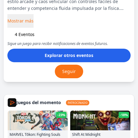
estilo arcade y caos vehicular con controles fáciles de
entender y competencia fluida impulsada por la física.
Rocket League incluye partidos en línea informales y
Mostrar más
competitivos, un modo de temporada fuera de línea
totalmente realizado, "mutadores" especiales que le
4 Eventos
permiten cambiar las reglas por completo, modos
adicionales inspirados en hockey y baloncesto, y más de
Sigue un juego para recibir notificaciones de eventos futuros.
500 billones de combinaciones de personalización
Explorar otros eventos
cosmética posibles.
Seguir
Juegos del momento
PATROCINADO
-23%
-18%
MARVEL Tōkon: Fighting Souls
Shift At Midnight