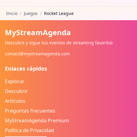
Inicio
/
Juegos
/
Rocket League
MyStreamAgenda
Descubre y sigue tus eventos de streaming favoritos
contact@mystreamagenda.com
Enlaces rápidos
Explorar
Descubrir
Artículos
Preguntas frecuentes
MyStreamAgenda Premium
Política de Privacidad