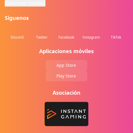
Gestionar cookies
Síguenos
Discord
Twitter
Facebook
Instagram
TikTok
Aplicaciones móviles
App Store
Play Store
Asociación