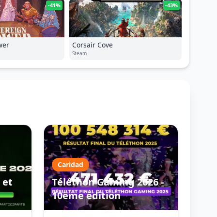
-41%
-43%
wer
Corsair Cove
Steam
Caridad
 et
Téléthon Gaming 2026 -
10ème édition