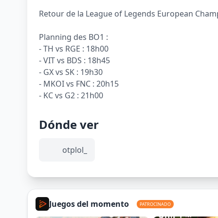
Retour de la League of Legends European Champ
Planning des BO1 :
- TH vs RGE : 18h00
- VIT vs BDS : 18h45
- GX vs SK : 19h30
- MKOI vs FNC : 20h15
- KC vs G2 : 21h00
Dónde ver
otplol_
Juegos del momento
PATROCINADO