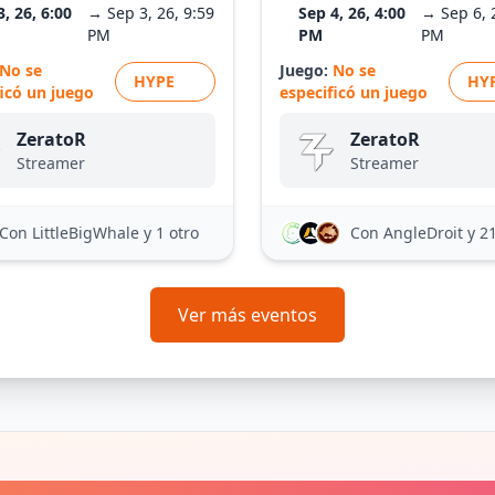
3, 26, 6:00
→ Sep 3, 26, 9:59
Sep 4, 26, 4:00
→ Sep 6, 
PM
PM
PM
No se
Juego:
No se
HYPE
HY
ficó un juego
especificó un juego
ZeratoR
ZeratoR
Streamer
Streamer
Con LittleBigWhale
y 1 otro
Con AngleDroit
y 2
Ver más eventos