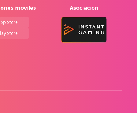
iones móviles
Asociación
pp Store
lay Store