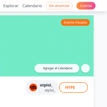
Explorar
Calendario
Sin anuncios
Cuenta
Evento Pasado
Agregar al Calendario
otplol_
HYPE
otplol_