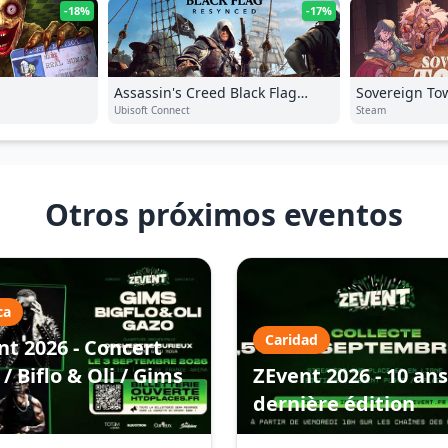
-18%
-17%
Assassin's Creed Black Flag
Sovereign To
Resynced
Ubisoft Connect
Steam
Otros próximos eventos
ca
Caridad
nt 2026 - Concert
/ Biflo & Oli / Gims
ZEvent 2026 - 10 ans
dernière édition