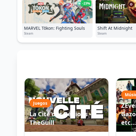
-23%
MARVEL Tōkon: Fighting Souls
Shift At Midnight
Steam
Steam
Músi
Juegos
ZEve
La Cité des Régions -
Gazo 
TheGuill
etc...