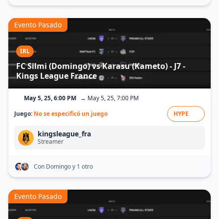
Evento Pasado
IRL
FC Silmi (Domingo) vs Karasu (Kameto) - J7 -
Kings League France
May 5, 25, 6:00 PM
→ May 5, 25, 7:00 PM
Juego:
No se especificó un juego
HYPE
kingsleague_fra
Streamer
Con Domingo
y 1 otro
Evento Pasado