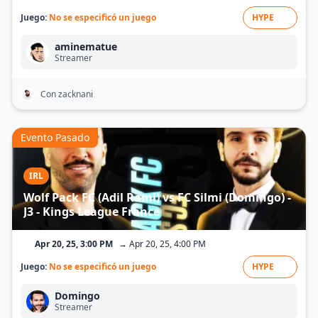
Juego:
No se especificó un juego
HYPE
aminematue
Streamer
Con zacknani
Evento Pasado
IRL
Wolf Pack FC (Adil Rami) vs FC Silmi (Domingo) -
J3 - Kings League France
Apr 20, 25, 3:00 PM
→ Apr 20, 25, 4:00 PM
Juego:
No se especificó un juego
HYPE
Domingo
Streamer