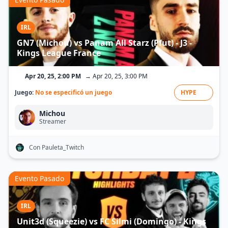
IRL
GN7 (Michou) vs Panam All Starz (Pfut) - J3 -
Kings League France
Apr 20, 25, 2:00 PM
→ Apr 20, 25, 3:00 PM
Juego:
No se especificó un juego
HYPE
Michou
Streamer
Con Pauleta_Twitch
Evento Pasado
IRL
Unit3d (Squeezie) vs FC Silmi (Domingo) - Kings