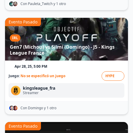
Con Pauleta_Twitch
y 1 otro
Evento Pasado
IRL
Gen7 (Michou) vs Silmi (Domingo) - J5 - Kings
League France
Apr 28, 25, 5:00 PM
Juego:
No se especificó un juego
HYPE
kingsleague_fra
Streamer
Con Domingo
y 1 otro
Evento Pasado