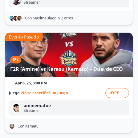
Streamer
Con MaximeBiaggi
y 2 otros
Evento Pasado
IRL
F2R (Amine) vs Karasu (Kameto) – Duel de CEO
Apr 6, 25, 3:00 PM
Juego:
No se especificó un juego
HYPE
aminematue
Streamer
Con Kamet0