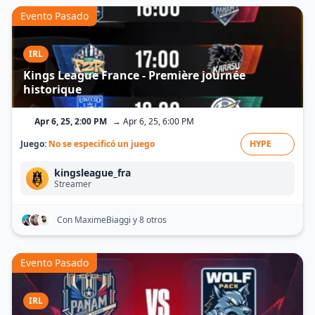
Evento Pasado
IRL
Kings League France - Première journée
historique
Apr 6, 25, 2:00 PM
→ Apr 6, 25, 6:00 PM
Juego:
No se especificó un juego
HYPE
kingsleague_fra
Streamer
Con MaximeBiaggi
y 8 otros
Evento Pasado
IRL