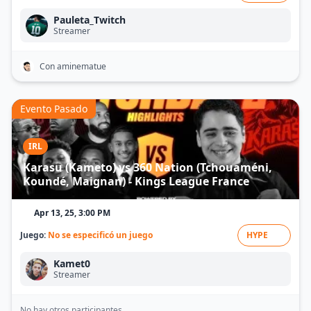
Pauleta_Twitch
Streamer
Con aminematue
Evento Pasado
IRL
Karasu (Kameto) vs 360 Nation (Tchouaméni,
Koundé, Maignan) - Kings League France
Apr 13, 25, 3:00 PM
Juego:
No se especificó un juego
HYPE
Kamet0
Streamer
No hay otros participantes