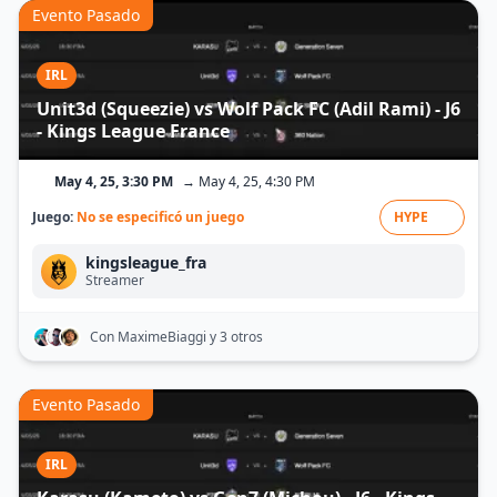
Evento Pasado
IRL
Unit3d (Squeezie) vs Wolf Pack FC (Adil Rami) - J6
- Kings League France
May 4, 25, 3:30 PM
→ May 4, 25, 4:30 PM
Juego:
No se especificó un juego
HYPE
kingsleague_fra
Streamer
Con MaximeBiaggi
y 3 otros
Evento Pasado
IRL