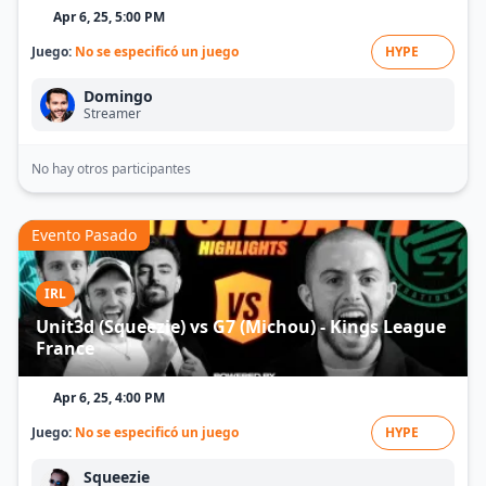
Apr 6, 25, 5:00 PM
Juego:
No se especificó un juego
HYPE
Domingo
Streamer
No hay otros participantes
Evento Pasado
IRL
Unit3d (Squeezie) vs G7 (Michou) - Kings League
France
Apr 6, 25, 4:00 PM
Juego:
No se especificó un juego
HYPE
Squeezie