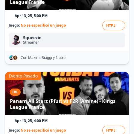
League France
Apr 13, 25, 5:00 PM
Juego:
No se especificó un juego
HYPE
Squeezie
Streamer
Con MaximeBiaggi
y 1 otro
Evento Pasado
IRL
Panam All Starz (Pfut) vs F2R (Amine) - Kings
League France
Apr 13, 25, 4:00 PM
Juego:
No se especificó un juego
HYPE