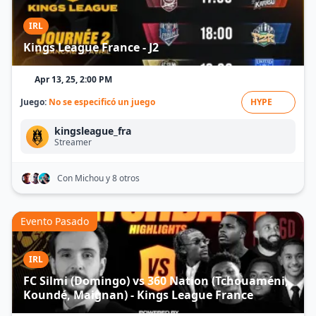
IRL
Kings League France - J2
Apr 13, 25, 2:00 PM
Juego:
No se especificó un juego
HYPE
kingsleague_fra
Streamer
Con Michou
y 8 otros
Evento Pasado
IRL
FC Silmi (Domingo) vs 360 Nation (Tchouaméni,
Koundé, Maignan) - Kings League France