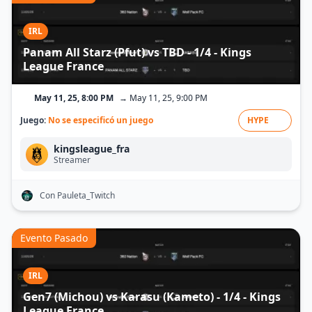
IRL
Panam All Starz (Pfut) vs TBD - 1/4 - Kings
League France
May 11, 25, 8:00 PM
→ May 11, 25, 9:00 PM
Juego:
No se especificó un juego
HYPE
kingsleague_fra
Streamer
Con Pauleta_Twitch
Evento Pasado
IRL
Gen7 (Michou) vs Karasu (Kameto) - 1/4 - Kings
League France