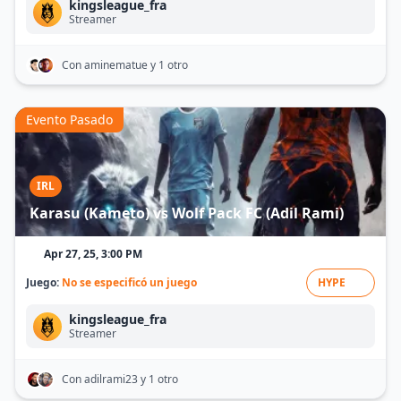
kingsleague_fra
Streamer
Con aminematue
y 1 otro
Evento Pasado
IRL
Karasu (Kameto) vs Wolf Pack FC (Adil Rami)
Apr 27, 25, 3:00 PM
Juego:
No se especificó un juego
HYPE
kingsleague_fra
Streamer
Con adilrami23
y 1 otro