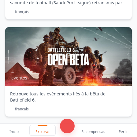
Zack
saoudite de football (Saudi Pro League) retransmis par
Nani
Zack Nani sur Twitch/YouTube.
français
Battlefield
6
-
4
eventos
Bêta
Ouverte
Retrouve tous les événements liés à la bêta de
Battlefield 6.
français
Inicio
Explorar
Recompensas
Perfil