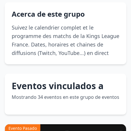
0 eventos
próximos
Acerca de este grupo
Kings
Suivez le calendrier complet et le
League
programme des matchs de la Kings League
France
France. Dates, horaires et chaines de
diffusions (Twitch, YouTube...) en direct
May 11, 25,
8:00 PM
IRL
Eventos vinculados a
français
Mostrando 34 eventos en este grupo de eventos
Evento Pasado