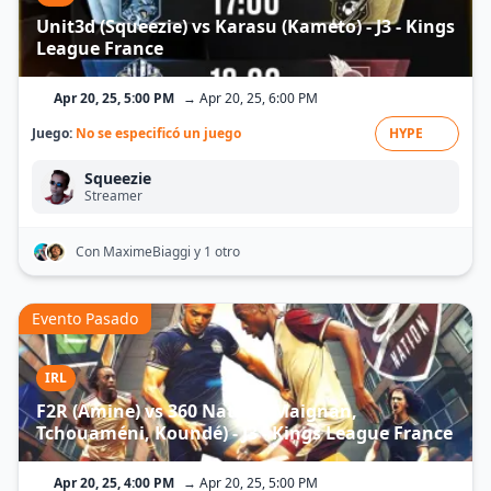
Unit3d (Squeezie) vs Karasu (Kameto) - J3 - Kings
League France
Apr 20, 25, 5:00 PM
→ Apr 20, 25, 6:00 PM
Juego:
No se especificó un juego
HYPE
Squeezie
Streamer
Con MaximeBiaggi
y 1 otro
Evento Pasado
IRL
F2R (Amine) vs 360 Nation (Maignan,
Tchouaméni, Koundé) - J3 - Kings League France
Apr 20, 25, 4:00 PM
→ Apr 20, 25, 5:00 PM