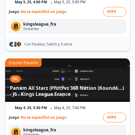
May 5, 25, 4:00 PM
→ May 5, 25, 5:00 PM
Juego:
No se especificó un juego
HYPE
kingsleague_fra
Streamer
Con Pauleta_Twitch
y 3 otros
Evento Pasado
IRL
Panam All Starz (Pfut) vs 360 Nation (Koundé...)
- J6 - Kings League France
May 4, 25, 5:30 PM
→ May 4, 25, 7:00 PM
Juego:
No se especificó un juego
HYPE
kingsleague_fra
Streamer