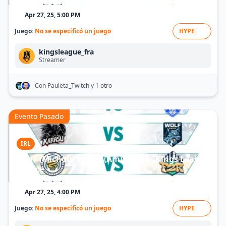
Apr 27, 25, 5:00 PM
Juego:
No se especificó un juego
HYPE
kingsleague_fra
Streamer
Con Pauleta_Twitch
y 1 otro
Evento Pasado
IRL
Gen7 (Michou) vs F2R (Amine) - J4 - Kings League
France
Apr 27, 25, 4:00 PM
Juego:
No se especificó un juego
HYPE