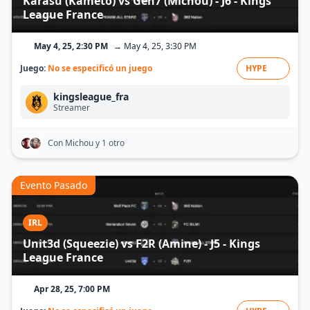
Karasu (Kameto) vs Gen7 (Michou) - J6 - Kings
League France
May 4, 25, 2:30 PM
→ May 4, 25, 3:30 PM
Juego:
No se especificó un juego
HYPE
kingsleague_fra
Streamer
Con Michou
y 1 otro
Evento Pasado
IRL
Unit3d (Squeezie) vs F2R (Amine) - J5 - Kings
League France
Apr 28, 25, 7:00 PM