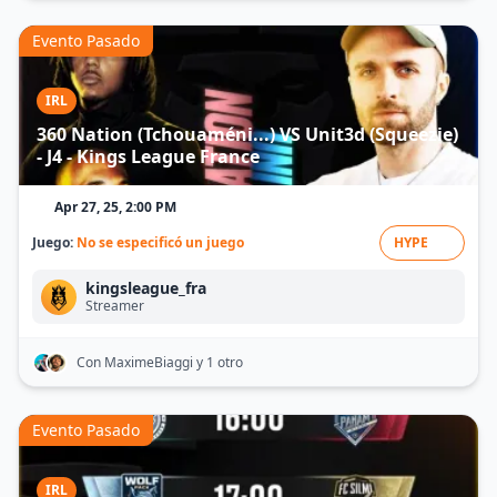
Evento Pasado
IRL
360 Nation (Tchouaméni...) VS Unit3d (Squeezie)
- J4 - Kings League France
Apr 27, 25, 2:00 PM
Juego:
No se especificó un juego
HYPE
kingsleague_fra
Streamer
Con MaximeBiaggi
y 1 otro
Evento Pasado
IRL