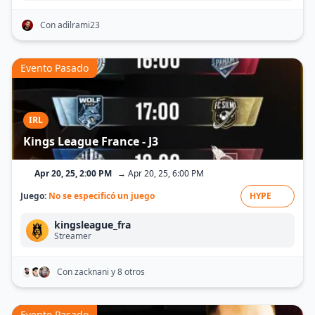
Con adilrami23
Evento Pasado
IRL
Kings League France - J3
Apr 20, 25, 2:00 PM
→ Apr 20, 25, 6:00 PM
Juego:
No se especificó un juego
HYPE
kingsleague_fra
Streamer
Con zacknani
y 8 otros
Evento Pasado