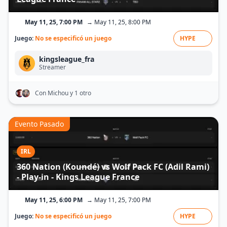
May 11, 25, 7:00 PM
→ May 11, 25, 8:00 PM
Juego:
No se especificó un juego
HYPE
kingsleague_fra
Streamer
Con Michou
y 1 otro
Evento Pasado
IRL
360 Nation (Koundé) vs Wolf Pack FC (Adil Rami)
- Play-in - Kings League France
May 11, 25, 6:00 PM
→ May 11, 25, 7:00 PM
Juego:
No se especificó un juego
HYPE