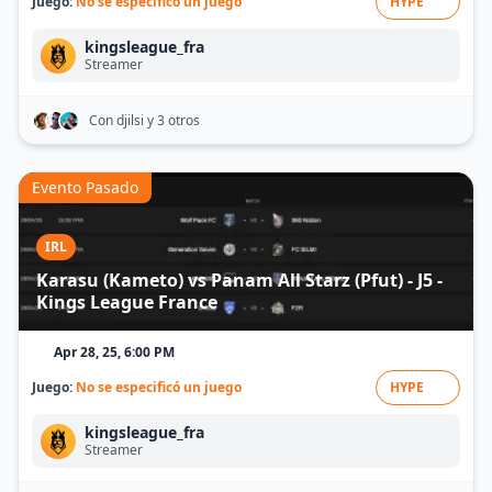
Juego:
No se especificó un juego
HYPE
kingsleague_fra
Streamer
Con djilsi
y 3 otros
Evento Pasado
IRL
Karasu (Kameto) vs Panam All Starz (Pfut) - J5 -
Kings League France
Apr 28, 25, 6:00 PM
Juego:
No se especificó un juego
HYPE
kingsleague_fra
Streamer