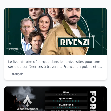
Le
Tour
De
5
eventos
L'Histoire
-
Le live histoire débarque dans les universités pour une
Rivenzi
série de conférences à travers la France, en public et en
direct sur Twitch ! 5 dates, 5 lieux, 5 histoires.
français
Ascension