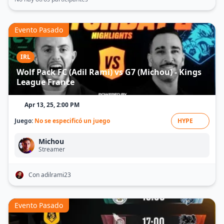
Evento Pasado
IRL
Wolf Pack FC (Adil Rami) vs G7 (Michou) - Kings
League France
Apr 13, 25, 2:00 PM
Juego:
No se especificó un juego
HYPE
Michou
Streamer
Con adilrami23
Evento Pasado