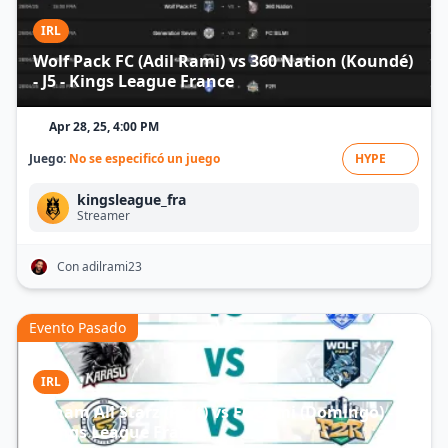
IRL
Wolf Pack FC (Adil Rami) vs 360 Nation (Koundé)
- J5 - Kings League France
Apr 28, 25, 4:00 PM
Juego:
No se especificó un juego
HYPE
kingsleague_fra
Streamer
Con adilrami23
Evento Pasado
IRL
Panam All Starz (Pfut) vs FC Silmi (Domingo) - J4
- Kings League France