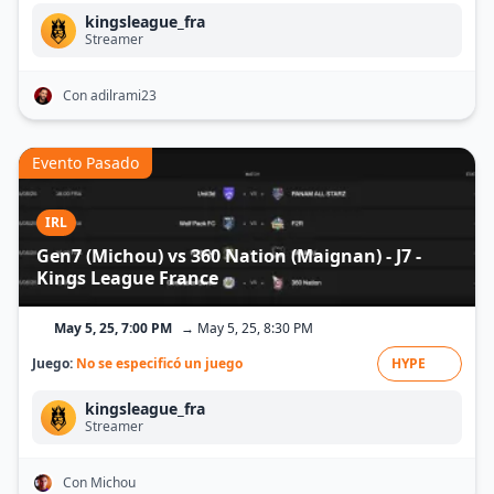
kingsleague_fra
Streamer
Con adilrami23
Evento Pasado
IRL
Gen7 (Michou) vs 360 Nation (Maignan) - J7 -
Kings League France
May 5, 25, 7:00 PM
→ May 5, 25, 8:30 PM
Juego:
No se especificó un juego
HYPE
kingsleague_fra
Streamer
Con Michou