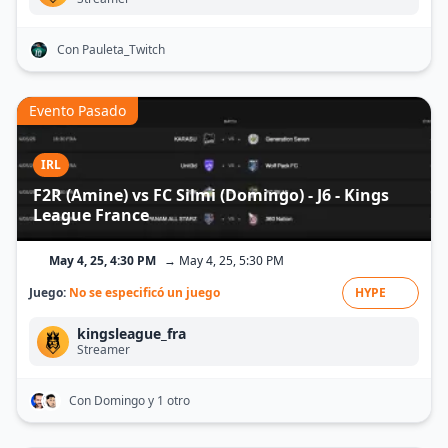
Con Pauleta_Twitch
Evento Pasado
IRL
F2R (Amine) vs FC Silmi (Domingo) - J6 - Kings
League France
May 4, 25, 4:30 PM
→ May 4, 25, 5:30 PM
Juego:
No se especificó un juego
HYPE
kingsleague_fra
Streamer
Con Domingo
y 1 otro