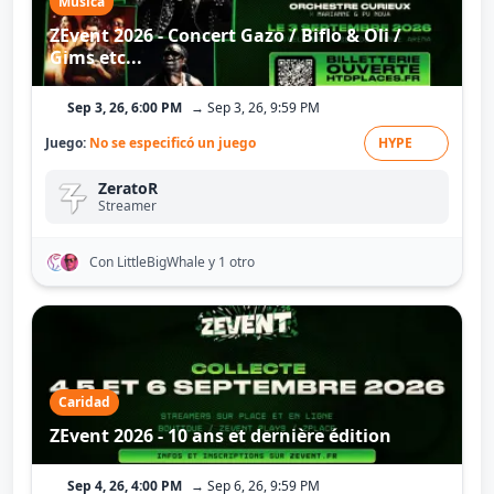
Música
ZEvent 2026 - Concert Gazo / Biflo & Oli /
Gims etc...
Sep 3, 26, 6:00 PM
→ Sep 3, 26, 9:59 PM
Juego:
No se especificó un juego
HYPE
ZeratoR
Streamer
Con LittleBigWhale
y 1 otro
Caridad
ZEvent 2026 - 10 ans et dernière édition
Sep 4, 26, 4:00 PM
→ Sep 6, 26, 9:59 PM