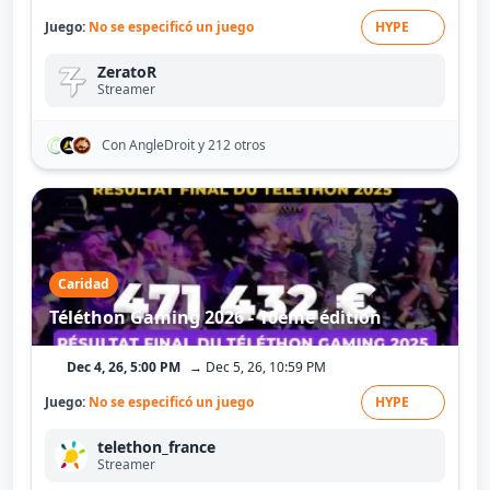
Juego:
No se especificó un juego
HYPE
ZeratoR
Streamer
Con AngleDroit
y 212 otros
Caridad
Téléthon Gaming 2026 - 10ème édition
Dec 4, 26, 5:00 PM
→ Dec 5, 26, 10:59 PM
Juego:
No se especificó un juego
HYPE
telethon_france
Streamer