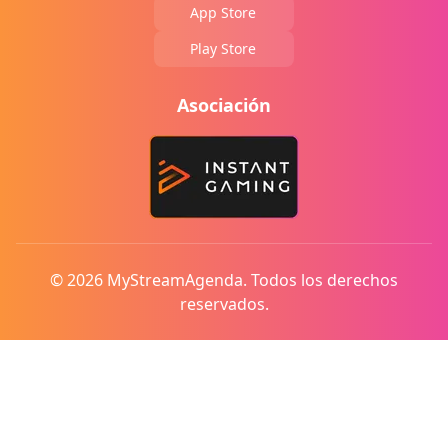
App Store
Play Store
Asociación
© 2026 MyStreamAgenda. Todos los derechos
reservados.