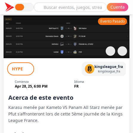
Cuenta
Evento Pasado
Karasu (Kameto) vs Panam All Starz
kingsleague_fra
HYPE
(Pfut) - J5 - Kings League France
kingsleague_fra
Comienza
Idioma
Apr 28, 25, 6:00 PM
FR
Acerca de este evento
Karasu menée par Kameto VS Panam All Starz menée par
Pfut s'affronteront lors de cette 5ème journée de la Kings
League France.