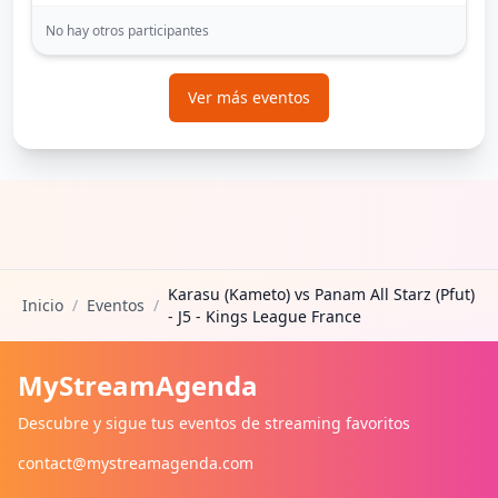
No hay otros participantes
Ver más eventos
Karasu (Kameto) vs Panam All Starz (Pfut)
Inicio
/
Eventos
/
- J5 - Kings League France
MyStreamAgenda
Descubre y sigue tus eventos de streaming favoritos
contact@mystreamagenda.com