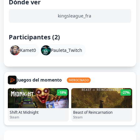
Dónde ver
kingsleague_fra
Participantes (2)
Kamet0
Pauleta_Twitch
Juegos del momento
PATROCINADO
-18%
-27%
Shift At Midnight
Beast of Reincarnation
Steam
Steam