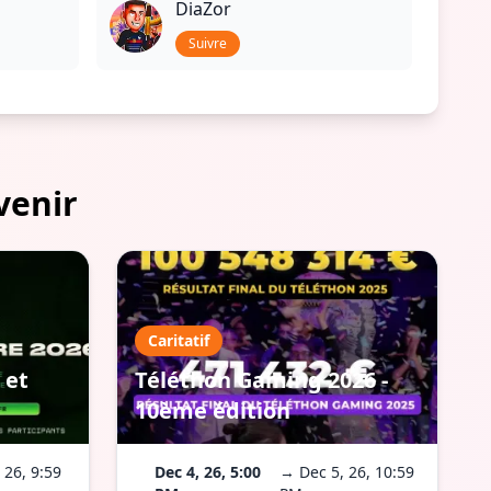
DiaZor
Suivre
venir
Caritatif
 et
Téléthon Gaming 2026 -
10ème édition
 26, 9:59
Dec 4, 26, 5:00
→ Dec 5, 26, 10:59