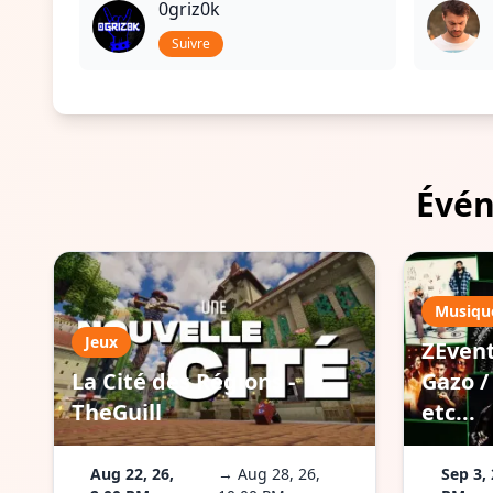
0griz0k
Suivre
Évén
Musiqu
Jeux
ZEvent
La Cité des Régions -
Gazo / 
TheGuill
etc...
Aug 22, 26,
→ Aug 28, 26,
Sep 3, 