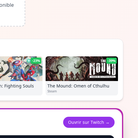
onible
-23%
-39%
: Fighting Souls
The Mound: Omen of Cthulhu
Steam
Ouvrir sur Twitch →