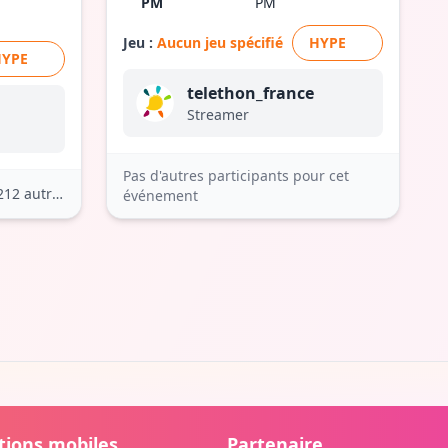
PM
PM
Jeu :
Aucun jeu spécifié
HYPE
HYPE
telethon_france
Streamer
Pas d'autres participants pour cet
212 autres
événement
tions mobiles
Partenaire