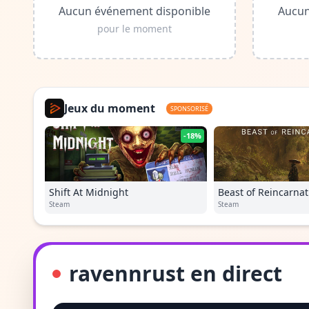
Aucun événement disponible
Aucun
pour le moment
Jeux du moment
SPONSORISÉ
-18%
Shift At Midnight
Beast of Reincarnat
Steam
Steam
ravennrust en direct