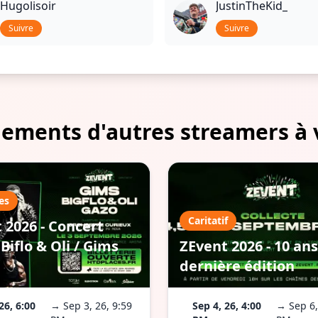
Hugolisoir
JustinTheKid_
Suivre
Suivre
ements d'autres streamers à 
es
Caritatif
 2026 - Concert
Biflo & Oli / Gims
ZEvent 2026 - 10 ans
dernière édition
26, 6:00
→ Sep 3, 26, 9:59
Sep 4, 26, 4:00
→ Sep 6,