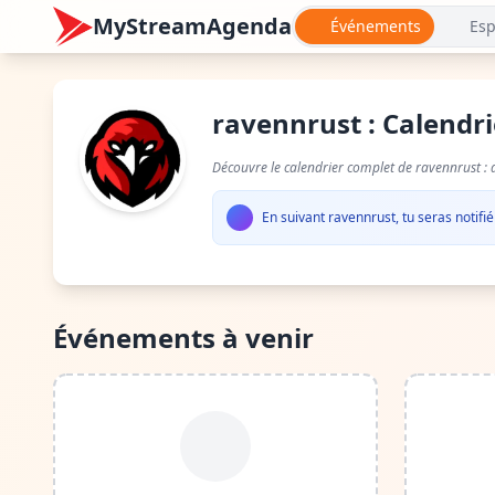
MyStreamAgenda
Événements
Esp
ravennrust : Calendr
Découvre le calendrier complet de ravennrust : 
En suivant ravennrust, tu seras notifi
Événements à venir