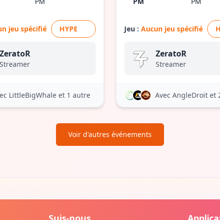
PM
PM
PM
n jeu spécifié
HYPE
Jeu :
Aucun jeu spécifié
ZeratoR
ZeratoR
Streamer
Streamer
ec LittleBigWhale
et 1 autre
Avec AngleDroit
et 
Voir d'autres événements
Suis-nous
Applica