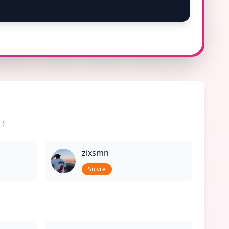
 !
zixsmn
Suivre