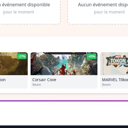
 événement disponible
Aucun événement disp
pour le moment
pour le moment
-27%
-43%
ion
Corsair Cove
MARVEL Tōkon
Steam
Steam