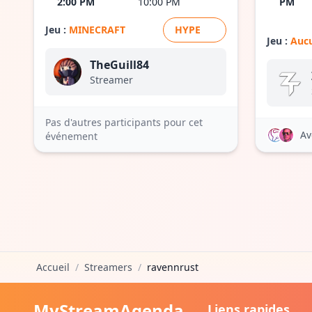
2:00 PM
10:00 PM
PM
Jeu :
MINECRAFT
HYPE
Jeu :
Aucu
TheGuill84
Streamer
Pas d'autres participants pour cet
Av
événement
Accueil
/
Streamers
/
ravennrust
MyStreamAgenda
Liens rapides