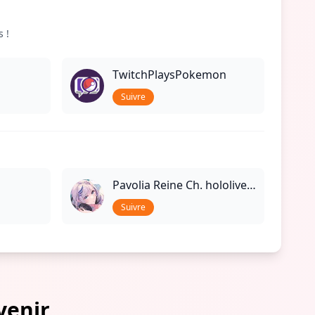
 !
TwitchPlaysPokemon
Suivre
Pavolia Reine Ch. hololive-ID
Suivre
venir