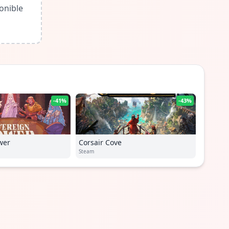
onible
-41%
-43%
wer
Corsair Cove
Steam