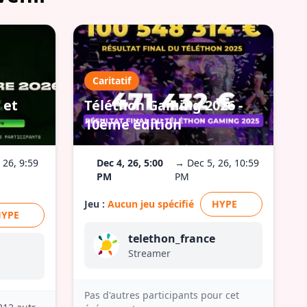
Caritatif
 et
Téléthon Gaming 2026 -
10ème édition
 26, 9:59
Dec 4, 26, 5:00
→ Dec 5, 26, 10:59
PM
PM
Jeu :
Aucun jeu spécifié
HYPE
HYPE
telethon_france
Streamer
Pas d'autres participants pour cet