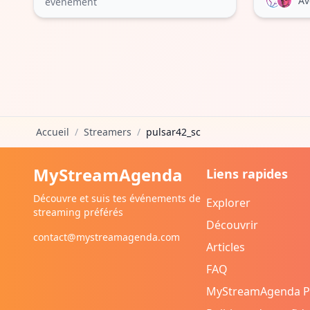
Av
événement
Accueil
/
Streamers
/
pulsar42_sc
MyStreamAgenda
Liens rapides
Découvre et suis tes événements de
Explorer
streaming préférés
Découvrir
contact@mystreamagenda.com
Articles
FAQ
MyStreamAgenda 