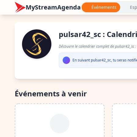
MyStreamAgenda
Événements
Esp
pulsar42_sc : Calend
Découvre le calendrier complet de pulsar42_sc :
En suivant pulsar42_sc, tu seras notif
Événements à venir