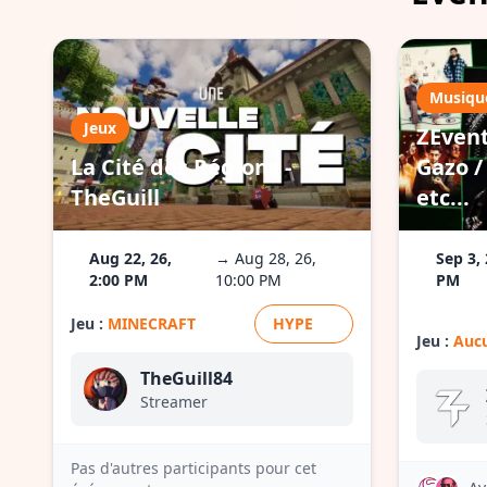
Musiqu
Jeux
ZEvent
La Cité des Régions -
Gazo / 
TheGuill
etc...
Aug 22, 26,
→ Aug 28, 26,
Sep 3, 
2:00 PM
10:00 PM
PM
Jeu :
MINECRAFT
HYPE
Jeu :
Aucu
TheGuill84
Streamer
Pas d'autres participants pour cet