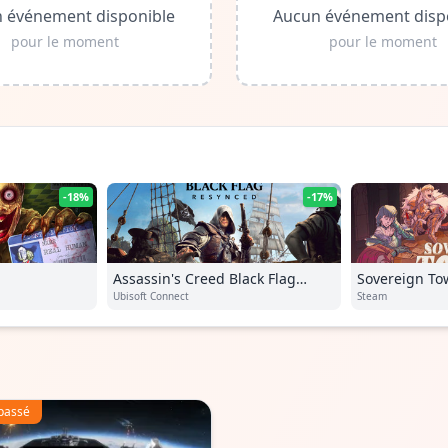
 événement disponible
Aucun événement disp
pour le moment
pour le moment
-18%
-17%
Assassin's Creed Black Flag
Sovereign To
Resynced
Ubisoft Connect
Steam
passé