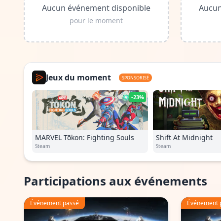
Aucun événement disponible
Aucun
pour le moment
Jeux du moment
SPONSORISÉ
-23%
MARVEL Tōkon: Fighting Souls
Shift At Midnight
Steam
Steam
Participations aux événements
Événement passé
Événement 