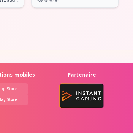
212 autres
événement
tions mobiles
Partenaire
pp Store
lay Store