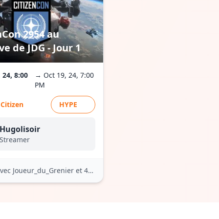
nCon 2954 au
ve de JDG - Jour 1
 24, 8:00
→ Oct 19, 24, 7:00
PM
 Citizen
HYPE
Hugolisoir
Streamer
vec Joueur_du_Grenier
et 4 autres