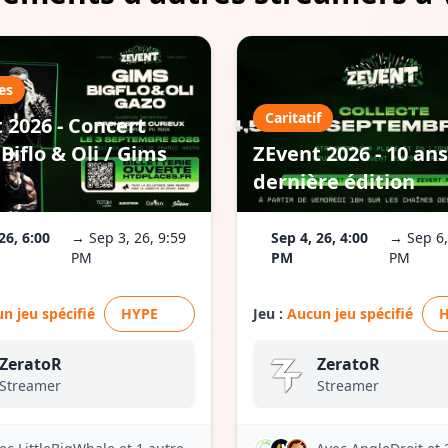
es
Caritatif
 2026 - Concert
Biflo & Oli / Gims
ZEvent 2026 - 10 ans
dernière édition
26, 6:00
→ Sep 3, 26, 9:59
Sep 4, 26, 4:00
→ Sep 6,
PM
PM
PM
n jeu spécifié
HYPE
Jeu :
Aucun jeu spécifié
ZeratoR
ZeratoR
Streamer
Streamer