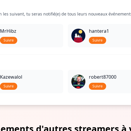
 les suivant, tu seras notifié(e) de tous leurs nouveaux événements
MrHibz
hantera1
Suivre
Suivre
Kazewalol
robert87000
Suivre
Suivre
ements d'autres streamers à 