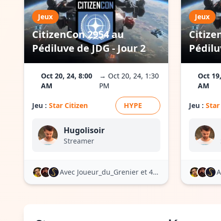
Jeux
Jeux
CitizenCon 2954 au
Citize
Pédiluve de JDG - Jour 2
Pédilu
Oct 20, 24, 8:00
→ Oct 20, 24, 1:30
Oct 19,
AM
PM
AM
Jeu :
Star Citizen
HYPE
Jeu :
Star
Hugolisoir
Streamer
Avec Joueur_du_Grenier
et 4 autres
A