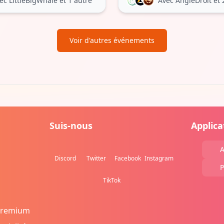
ec LittleBigWhale
et 1 autre
Avec AngleDroit
et 
Voir d'autres événements
Suis-nous
Applica
A
Discord
Twitter
Facebook
Instagram
P
TikTok
Premium