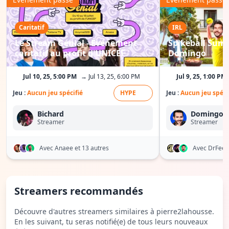
Caritatif
IRL
Le Stream Génial - Événement
Spikeball Summ
caritatif au profit d'UNICEF
Domingo
Jul 10, 25, 5:00 PM
→ Jul 13, 25, 6:00 PM
Jul 9, 25, 1:00 PM
Jeu :
Aucun jeu spécifié
HYPE
Jeu :
Aucun jeu spéci
Bichard
Domingo
Streamer
Streamer
Avec Anaee
et 13 autres
Avec DrFee
Streamers recommandés
Découvre d'autres streamers similaires à pierre2lahousse.
En les suivant, tu seras notifié(e) de tous leurs nouveaux