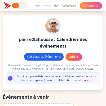
Connexion
pierre2lahousse : Calendrier des
événements
Voir d'autres événements
Suivre
Découvre le calendrier complet de pierre2lahousse : dates et heures des prochains
événements de streaming sur YouTube/Twitch, et ses participations passées.
En suivant pierre2lahousse, tu seras notifié dès qu'il annonce un
événement spécial (tournoi, collaboration, marathon, etc.)
Événements à venir