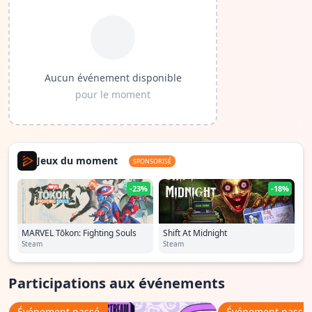
Aucun événement disponible
pour le moment
Jeux du moment
SPONSORISÉ
-23%
-18%
MARVEL Tōkon: Fighting Souls
Shift At Midnight
Steam
Steam
Participations aux événements
Événement passé
Événement passé