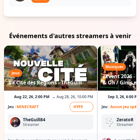
Événements d'autres streamers à venir
Musiques
Jeux
ZEvent 2026 - C
La Cité des Régions - TheGuill
& Oli / Gims etc
Aug 22, 26, 2:00 PM
→ Aug 28, 26, 10:00 PM
Sep 3, 26, 6:00 P
Jeu :
MINECRAFT
HYPE
Jeu :
Aucun jeu spéci
TheGuill84
ZeratoR
Streamer
Streamer