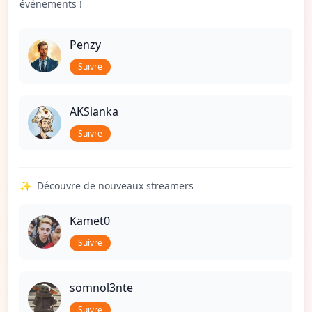
événements !
Penzy
Suivre
AKSianka
Suivre
✨
Découvre de nouveaux streamers
Kamet0
Suivre
somnol3nte
Suivre