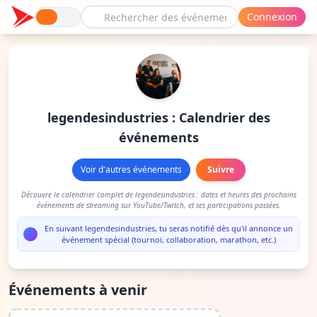
Connexion
legendesindustries : Calendrier des
événements
Voir d'autres événements
Suivre
Découvre le calendrier complet de legendesindustries : dates et heures des prochains
événements de streaming sur YouTube/Twitch, et ses participations passées.
En suivant legendesindustries, tu seras notifié dès qu'il annonce un
événement spécial (tournoi, collaboration, marathon, etc.)
Événements à venir