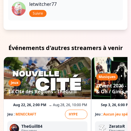
letwitcher77
Suivre
Événements d'autres streamers à venir
Musiques
Jeux
ZEvent 2026 - C
La Cité des Régions - TheGuill
& Oli / Gims etc
Aug 22, 26, 2:00 PM
→ Aug 28, 26, 10:00 PM
Sep 3, 26, 6:00 P
Jeu :
MINECRAFT
HYPE
Jeu :
Aucun jeu spéci
TheGuill84
ZeratoR
Streamer
Streamer