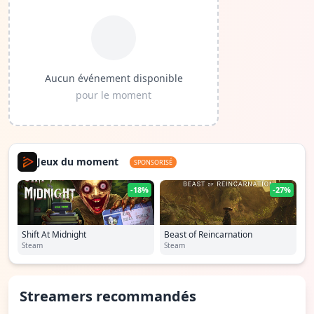
Aucun événement disponible
pour le moment
Jeux du moment
SPONSORISÉ
-18%
-27%
Shift At Midnight
Beast of Reincarnation
Steam
Steam
Streamers recommandés