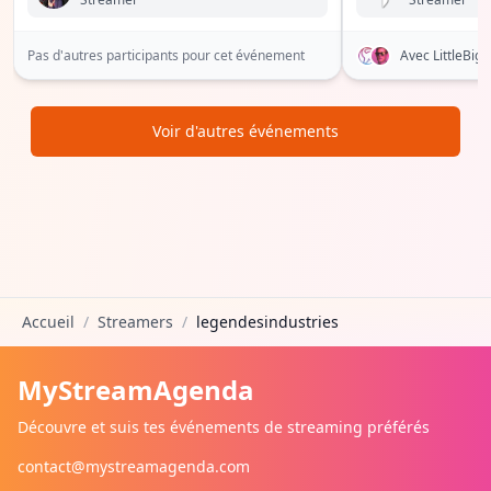
Pas d'autres participants pour cet événement
Avec LittleBi
Voir d'autres événements
Accueil
/
Streamers
/
legendesindustries
MyStreamAgenda
Découvre et suis tes événements de streaming préférés
contact@mystreamagenda.com