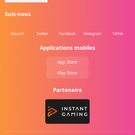
Suis-nous
Discord
Twitter
Facebook
Instagram
TikTok
Applications mobiles
App Store
Play Store
Partenaire