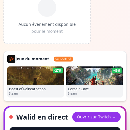
Aucun événement disponible
pour le moment
Jeux du moment
SPONSORISÉ
-27%
-43%
Beast of Reincarnation
Corsair Cove
Steam
Steam
Walid en direct
Ouvrir sur Twitch →