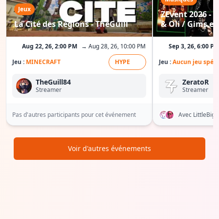
Jeux
ZEvent 2026 - C
La Cité des Régions - TheGuill
& Oli / Gims etc
Aug 22, 26, 2:00 PM
→ Aug 28, 26, 10:00 PM
Sep 3, 26, 6:00 P
Jeu :
MINECRAFT
HYPE
Jeu :
Aucun jeu spéci
TheGuill84
ZeratoR
Streamer
Streamer
Pas d'autres participants pour cet événement
Avec LittleBi
Voir d'autres événements