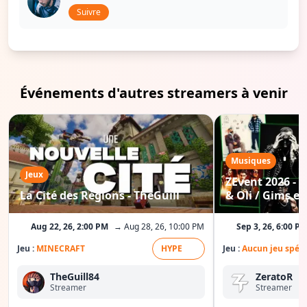
Suivre
Événements d'autres streamers à venir
Musiques
Jeux
ZEvent 2026 - C
La Cité des Régions - TheGuill
& Oli / Gims etc
Aug 22, 26, 2:00 PM
→ Aug 28, 26, 10:00 PM
Sep 3, 26, 6:00 P
Jeu :
MINECRAFT
HYPE
Jeu :
Aucun jeu spéci
TheGuill84
ZeratoR
Streamer
Streamer