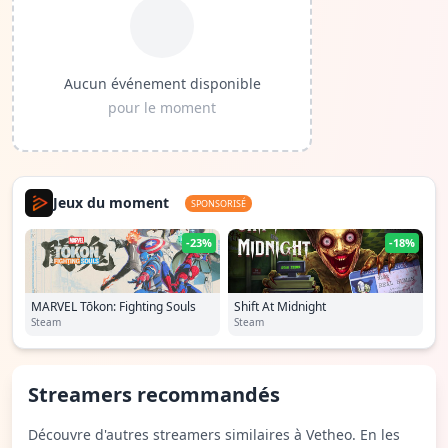
Aucun événement disponible
pour le moment
Jeux du moment
SPONSORISÉ
-23%
-18%
MARVEL Tōkon: Fighting Souls
Shift At Midnight
Steam
Steam
Streamers recommandés
Découvre d'autres streamers similaires à Vetheo. En les