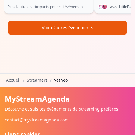
Pas d'autres participants pour cet événement
Avec LittleBi
Voir d'autres événements
Accueil
/
Streamers
/
Vetheo
MyStreamAgenda
Découvre et suis tes événements de streaming préférés
contact@mystreamagenda.com
Liens rapides