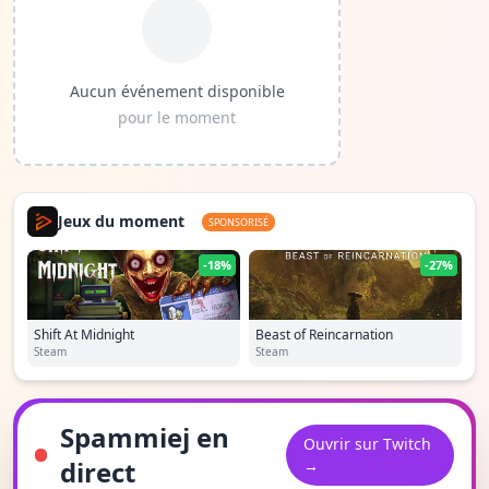
Aucun événement disponible
pour le moment
Jeux du moment
SPONSORISÉ
-18%
-27%
Shift At Midnight
Beast of Reincarnation
Steam
Steam
Spammiej en
Ouvrir sur Twitch
direct
→