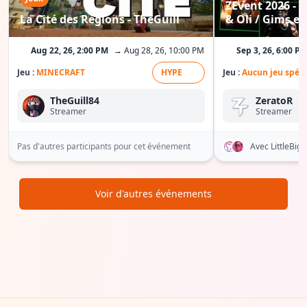
ZEvent 2026 - C
La Cité des Régions - TheGuill
& Oli / Gims etc
Aug 22, 26, 2:00 PM
→ Aug 28, 26, 10:00 PM
Sep 3, 26, 6:00 P
Jeu :
MINECRAFT
HYPE
Jeu :
Aucun jeu spéci
TheGuill84
ZeratoR
Streamer
Streamer
Pas d'autres participants pour cet événement
Avec LittleBi
Voir d'autres événements