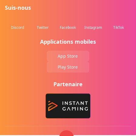
Suis-nous
Discord
Twitter
Facebook
Instagram
TikTok
Applications mobiles
App Store
Play Store
Partenaire