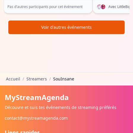
Pas d'autres participants pour cet événement
Avec LittleBi
Voir d'autres événements
Accueil
/
Streamers
/
SouInsane
MyStreamAgenda
Découvre et suis tes événements de streaming préférés
contact@mystreamagenda.com
Liens rapides