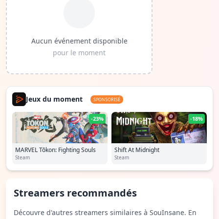
Aucun événement disponible
pour le moment
Jeux du moment
SPONSORISÉ
-23%
-18%
MARVEL Tōkon: Fighting Souls
Shift At Midnight
Steam
Steam
Streamers recommandés
Découvre d'autres streamers similaires à SouInsane. En