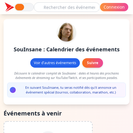
Connexion
SouInsane : Calendrier des événements
Voir d'autres événements
Suivre
Découvre le calendrier complet de SouInsane : dates et heures des prochains
événements de streaming sur YouTube/Twitch, et ses participations passées.
En suivant SouInsane, tu seras notifié dès qu'il annonce un
événement spécial (tournoi, collaboration, marathon, etc.)
Événements à venir