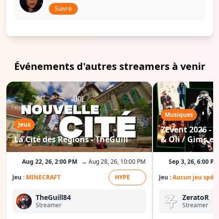
Suivre
Événements d'autres streamers à venir
Musiques
Jeux
ZEvent 2026 - C
La Cité des Régions - TheGuill
& Oli / Gims etc
Aug 22, 26, 2:00 PM
→ Aug 28, 26, 10:00 PM
Sep 3, 26, 6:00 P
Jeu :
MINECRAFT
HYPE
Jeu :
Aucun jeu spéci
TheGuill84
ZeratoR
Streamer
Streamer