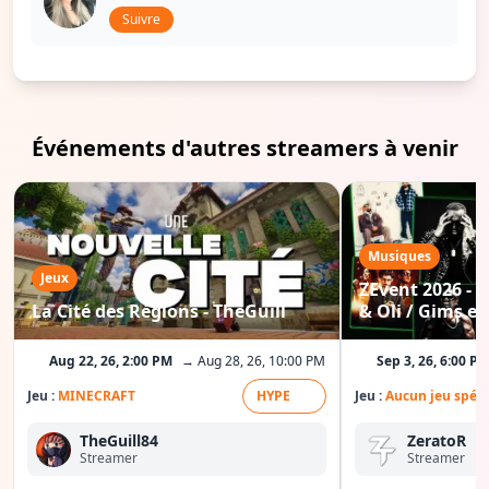
Suivre
Événements d'autres streamers à venir
Musiques
Jeux
ZEvent 2026 - C
La Cité des Régions - TheGuill
& Oli / Gims etc
Aug 22, 26, 2:00 PM
→ Aug 28, 26, 10:00 PM
Sep 3, 26, 6:00 P
Jeu :
MINECRAFT
HYPE
Jeu :
Aucun jeu spéci
TheGuill84
ZeratoR
Streamer
Streamer