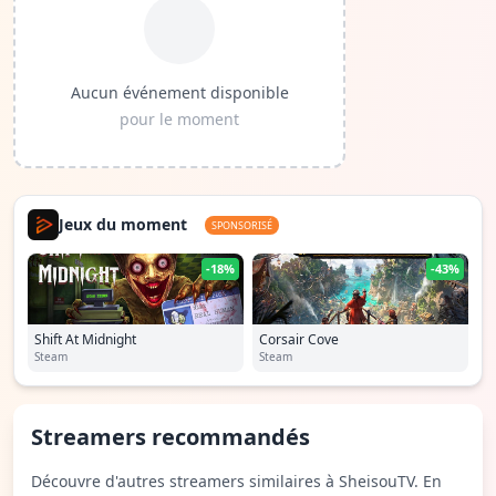
Aucun événement disponible
pour le moment
Jeux du moment
SPONSORISÉ
-18%
-43%
Shift At Midnight
Corsair Cove
Steam
Steam
Streamers recommandés
Découvre d'autres streamers similaires à SheisouTV. En