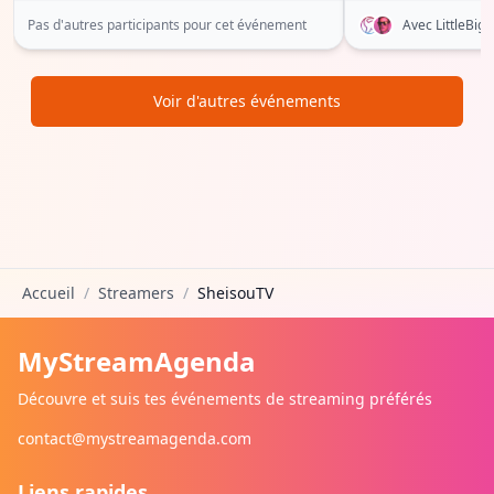
Pas d'autres participants pour cet événement
Avec LittleBi
Voir d'autres événements
Accueil
/
Streamers
/
SheisouTV
MyStreamAgenda
Découvre et suis tes événements de streaming préférés
contact@mystreamagenda.com
Liens rapides