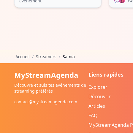
Av
événement
Accueil
/
Streamers
/
Samia
MyStreamAgenda
Liens rapides
Découvre et suis tes événements de
Explorer
streaming préférés
Découvrir
contact@mystreamagenda.com
Articles
FAQ
MyStreamAgenda 