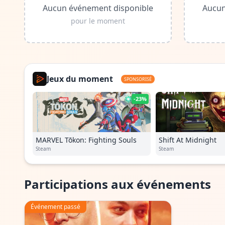
Aucun événement disponible
Aucun
pour le moment
Jeux du moment
SPONSORISÉ
-23%
MARVEL Tōkon: Fighting Souls
Shift At Midnight
Steam
Steam
Participations aux événements
Événement passé