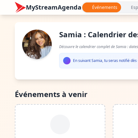
MyStreamAgenda
Événements
Esp
Samia : Calendrier d
Découvre le calendrier complet de Samia : dates
En suivant Samia, tu seras notifié dès
Événements à venir