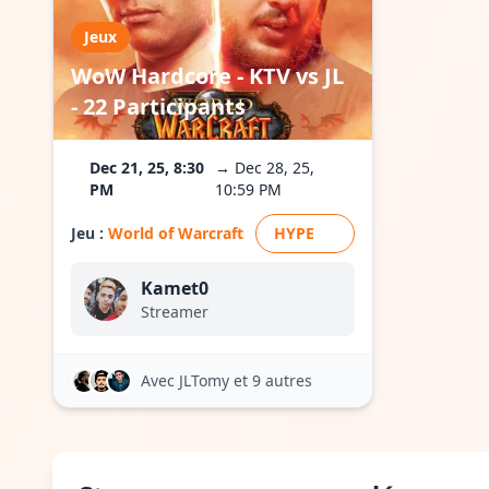
Jeux
WoW Hardcore - KTV vs JL
- 22 Participants
Dec 21, 25, 8:30
→ Dec 28, 25,
PM
10:59 PM
Jeu :
World of Warcraft
HYPE
Kamet0
Streamer
Avec JLTomy
et 9 autres