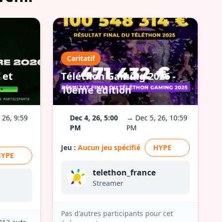
Caritatif
 et
Téléthon Gaming 2026 -
10ème édition
 26, 9:59
Dec 4, 26, 5:00
→ Dec 5, 26, 10:59
PM
PM
Jeu :
Aucun jeu spécifié
HYPE
HYPE
telethon_france
Streamer
Pas d'autres participants pour cet