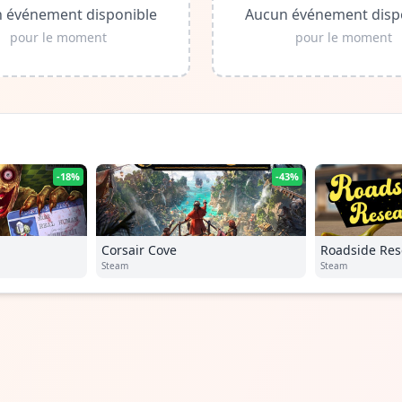
 événement disponible
Aucun événement disp
pour le moment
pour le moment
-18%
-43%
Corsair Cove
Roadside Res
Steam
Steam