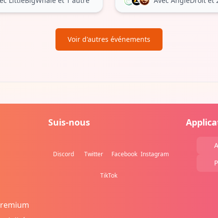
ec LittleBigWhale
et 1 autre
Avec AngleDroit
et 
Voir d'autres événements
Suis-nous
Applica
A
Discord
Twitter
Facebook
Instagram
P
TikTok
Premium