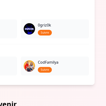
0griz0k
Suivre
CodFamilya
Suivre
venir