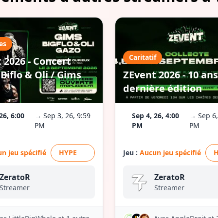
es
Caritatif
 2026 - Concert
Biflo & Oli / Gims
ZEvent 2026 - 10 ans
dernière édition
26, 6:00
→ Sep 3, 26, 9:59
Sep 4, 26, 4:00
→ Sep 6,
PM
PM
PM
n jeu spécifié
HYPE
Jeu :
Aucun jeu spécifié
ZeratoR
ZeratoR
Streamer
Streamer