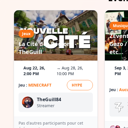
Musiqu
Jeux
ZEvent
La Cité des Régions -
Gazo / 
TheGuill
etc...
Aug 22, 26,
→ Aug 28, 26,
Sep 3, 
2:00 PM
10:00 PM
PM
Jeu :
MINECRAFT
HYPE
Jeu :
Aucu
TheGuill84
Streamer
Pas d'autres participants pour cet