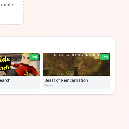
onible
-70%
-27%
earch
Beast of Reincarnation
Steam