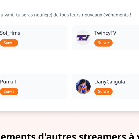
uivant, tu seras notifié(e) de tous leurs nouveaux événements !
Sol_Hms
TwincyTV
Suivre
Suivre
Punkill
DanyCaligula
Suivre
Suivre
ements d'autres streamers à 