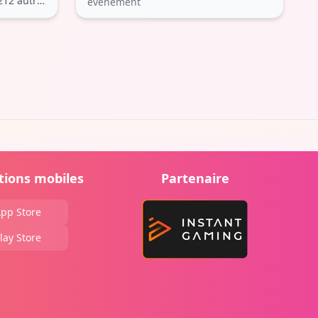
212 autres
événement
tions mobiles
Partenaire
pp Store
lay Store