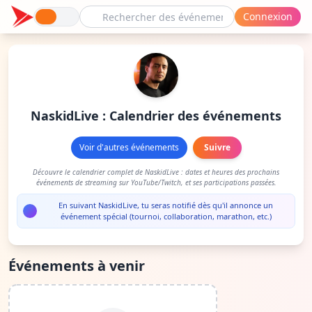
Connexion
NaskidLive : Calendrier des événements
Voir d'autres événements
Suivre
Découvre le calendrier complet de NaskidLive : dates et heures des prochains
événements de streaming sur YouTube/Twitch, et ses participations passées.
En suivant NaskidLive, tu seras notifié dès qu'il annonce un
événement spécial (tournoi, collaboration, marathon, etc.)
Événements à venir