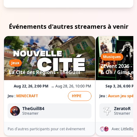
Événements d'autres streamers à venir
Musiques
Jeux
ZEvent 2026 - C
La Cité des Régions - TheGuill
& Oli / Gims etc
Aug 22, 26, 2:00 PM
→ Aug 28, 26, 10:00 PM
Sep 3, 26, 6:00 P
Jeu :
MINECRAFT
HYPE
Jeu :
Aucun jeu spéci
TheGuill84
ZeratoR
Streamer
Streamer
Pas d'autres participants pour cet événement
Avec LittleBi