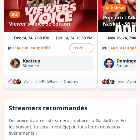
Talk Show
IRL
Popcorn : Adil 
Viewer's Voice 5e édition
Naskid - S6 Ep
Dec 14, 24, 7:00 PM
→ Dec 14, 24, 10:59 PM
Nov 26, 24, 7:00 
Jeu :
Aucun jeu spécifié
HYPE
Jeu :
Aucun jeu spéci
Kaatsup
Domingo
Streamer
Streamer
Avec LittleBigWhale
et 2 autres
Avec Avami
Streamers recommandés
Découvre d'autres streamers similaires à NaskidLive. En
les suivant, tu seras notifié(e) de tous leurs nouveaux
événements !