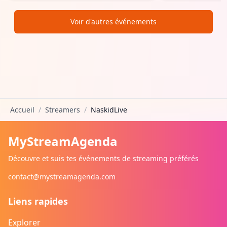
Voir d'autres événements
Accueil
/
Streamers
/
NaskidLive
MyStreamAgenda
Découvre et suis tes événements de streaming préférés
contact@mystreamagenda.com
Liens rapides
Explorer