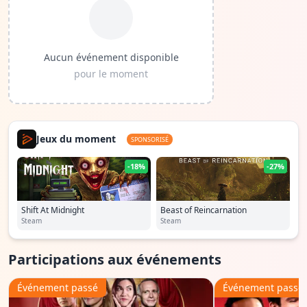
Aucun événement disponible
pour le moment
Jeux du moment
SPONSORISÉ
-18%
-27%
Shift At Midnight
Beast of Reincarnation
Steam
Steam
Participations aux événements
Événement passé
Événement passé