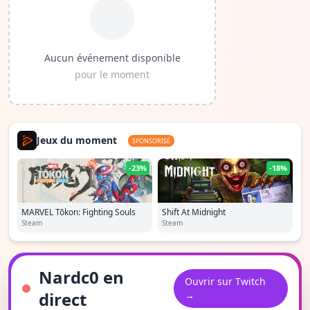
Aucun événement disponible
pour le moment
Jeux du moment
SPONSORISÉ
-23%
-18%
MARVEL Tōkon: Fighting Souls
Shift At Midnight
Steam
Steam
Nardc0 en
Ouvrir sur Twitch
direct
→