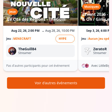
Musiques
Jeux
ZEvent 2026 - C
La Cité des Régions - TheGuill
& Oli / Gims etc
Aug 22, 26, 2:00 PM
→ Aug 28, 26, 10:00 PM
Sep 3, 26, 6:00 P
Jeu :
MINECRAFT
HYPE
Jeu :
Aucun jeu spéci
TheGuill84
ZeratoR
Streamer
Streamer
Pas d'autres participants pour cet événement
Avec LittleBi
Voir d'autres événements