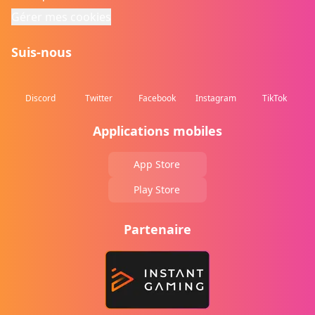
Gérer mes cookies
Suis-nous
Discord
Twitter
Facebook
Instagram
TikTok
Applications mobiles
App Store
Play Store
Partenaire