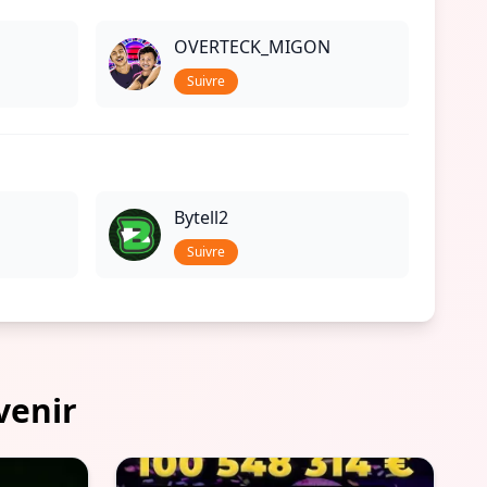
OVERTECK_MIGON
Suivre
Bytell2
Suivre
venir