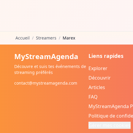
Accueil
/
Streamers
/
Marex
MyStreamAgenda
Liens rapides
Découvre et suis tes événements de
Explorer
streaming préférés
Découvrir
contact@mystreamagenda.com
Articles
FAQ
MyStreamAgenda 
Politique de confide
Gérer mes cookies