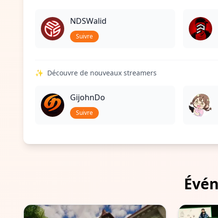
NDSWalid
Suivre
✨
Découvre de nouveaux streamers
GijohnDo
Suivre
Évén