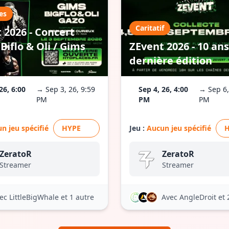
es
Caritatif
 2026 - Concert
Biflo & Oli / Gims
ZEvent 2026 - 10 ans
dernière édition
26, 6:00
→ Sep 3, 26, 9:59
Sep 4, 26, 4:00
→ Sep 6,
PM
PM
PM
n jeu spécifié
HYPE
Jeu :
Aucun jeu spécifié
ZeratoR
ZeratoR
Streamer
Streamer
ec LittleBigWhale
et 1 autre
Avec AngleDroit
et 