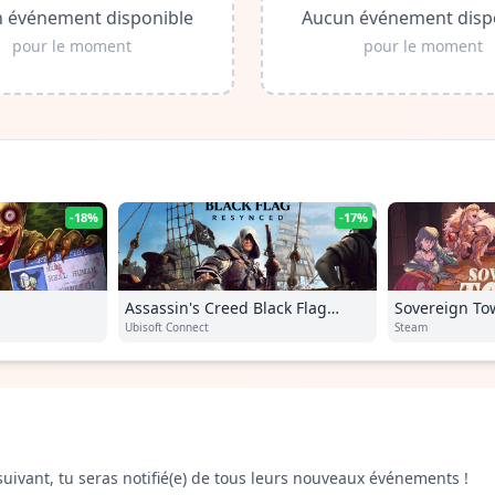
 événement disponible
Aucun événement disp
pour le moment
pour le moment
-18%
-17%
Assassin's Creed Black Flag
Sovereign To
Resynced
Ubisoft Connect
Steam
suivant, tu seras notifié(e) de tous leurs nouveaux événements !