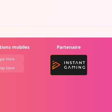
tions mobiles
Partenaire
pp Store
lay Store