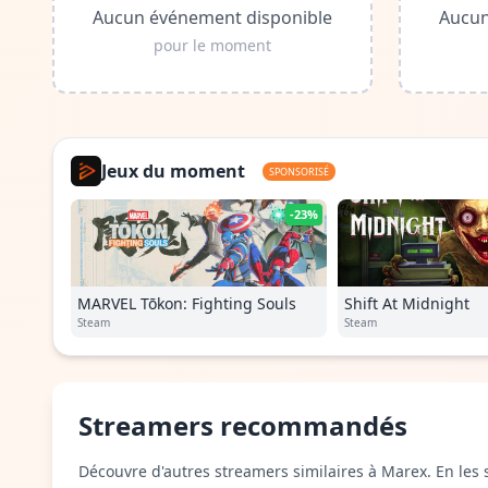
Aucun événement disponible
Aucun
pour le moment
Jeux du moment
SPONSORISÉ
-23%
MARVEL Tōkon: Fighting Souls
Shift At Midnight
Steam
Steam
Streamers recommandés
Découvre d'autres streamers similaires à Marex. En les 