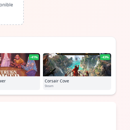
onible
-41%
-43%
wer
Corsair Cove
Steam