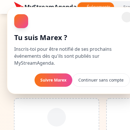
MyStreamAgenda
Événements
Esp
Marex : Calendrier d
Tu suis Marex ?
Découvre le calendrier complet de Marex : dates
Inscris-toi pour être notifié de ses prochains
événements dès qu'ils sont publiés sur
En suivant Marex, tu seras notifié dès
MyStreamAgenda.
Suivre Marex
Continuer sans compte
Événements à venir