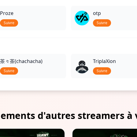
Proze
otp
Suivre
Suivre
茶々茶(chachacha)
TriplaXion
Suivre
Suivre
ements d'autres streamers à 