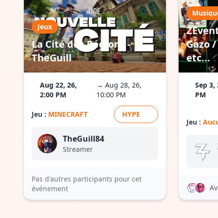
Musiqu
Jeux
ZEvent
La Cité des Régions -
Gazo / 
TheGuill
etc...
Aug 22, 26,
→ Aug 28, 26,
Sep 3, 
2:00 PM
10:00 PM
PM
Jeu :
MINECRAFT
HYPE
Jeu :
Aucu
TheGuill84
Streamer
Pas d'autres participants pour cet
Av
événement