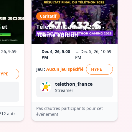
Caritatif
 et
Téléthon Gaming 2026 -
10ème édition
 26, 9:59
Dec 4, 26, 5:00
→ Dec 5, 26, 10:59
PM
PM
Jeu :
Aucun jeu spécifié
HYPE
HYPE
telethon_france
Streamer
Pas d'autres participants pour cet
212 autres
événement