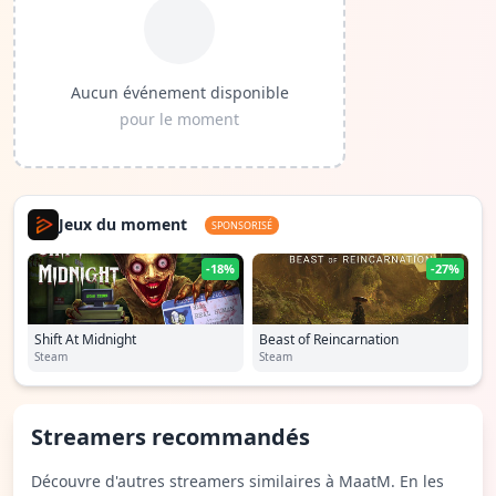
Aucun événement disponible
pour le moment
Jeux du moment
SPONSORISÉ
-18%
-27%
Shift At Midnight
Beast of Reincarnation
Steam
Steam
Streamers recommandés
Découvre d'autres streamers similaires à MaatM. En les