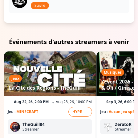
Suivre
Événements d'autres streamers à venir
Musiques
Jeux
ZEvent 2026 - C
La Cité des Régions - TheGuill
& Oli / Gims etc
Aug 22, 26, 2:00 PM
→ Aug 28, 26, 10:00 PM
Sep 3, 26, 6:00 P
Jeu :
MINECRAFT
HYPE
Jeu :
Aucun jeu spéci
TheGuill84
ZeratoR
Streamer
Streamer