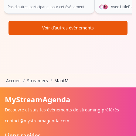
Pas d'autres participants pour cet événement
Avec LittleBi
Voir d'autres événements
Accueil
/
Streamers
/
MaatM
MyStreamAgenda
Découvre et suis tes événements de streaming préférés
contact@mystreamagenda.com
Liens rapides