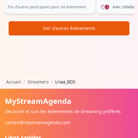
Pas d'autres participants pour cet événement
Avec LittleBi
Voir d'autres événements
Accueil
/
Streamers
/
Lriaa_BDS
MyStreamAgenda
Découvre et suis tes événements de streaming préférés
contact@mystreamagenda.com
Liens rapides