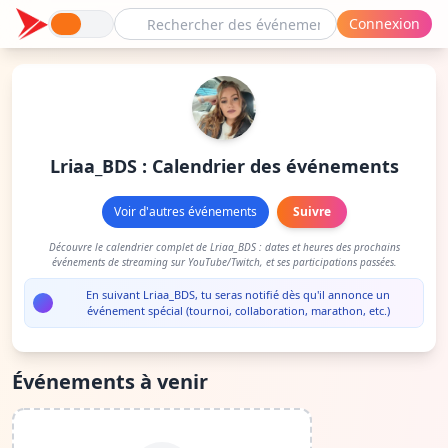
Connexion
Lriaa_BDS : Calendrier des événements
Voir d'autres événements
Suivre
Découvre le calendrier complet de Lriaa_BDS : dates et heures des prochains
événements de streaming sur YouTube/Twitch, et ses participations passées.
En suivant Lriaa_BDS, tu seras notifié dès qu'il annonce un
événement spécial (tournoi, collaboration, marathon, etc.)
Événements à venir