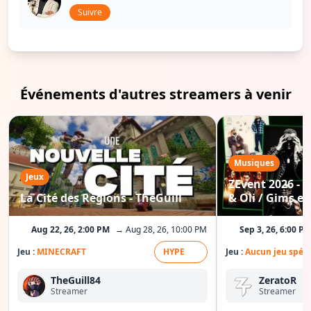
Suivre
Événements d'autres streamers à venir
Musiques
Jeux
ZEvent 2026 - C
La Cité des Régions - TheGuill
& Oli / Gims etc
Aug 22, 26, 2:00 PM
→ Aug 28, 26, 10:00 PM
Sep 3, 26, 6:00 P
Jeu :
MINECRAFT
HYPE
Jeu :
Aucun jeu spéci
TheGuill84
ZeratoR
Streamer
Streamer