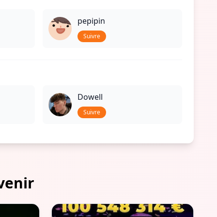
pepipin
Suivre
Dowell
Suivre
venir