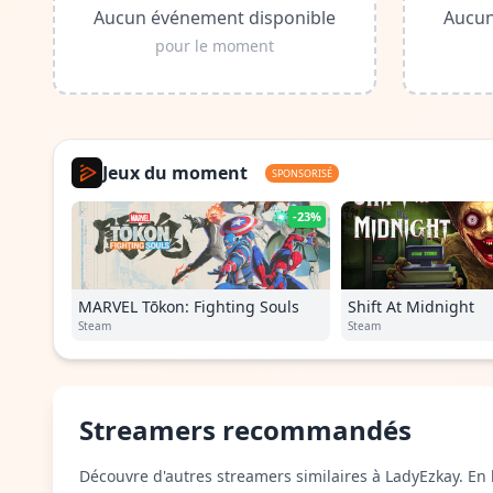
Aucun événement disponible
Aucun
pour le moment
Jeux du moment
SPONSORISÉ
-23%
MARVEL Tōkon: Fighting Souls
Shift At Midnight
Steam
Steam
Streamers recommandés
Découvre d'autres streamers similaires à LadyEzkay. En l