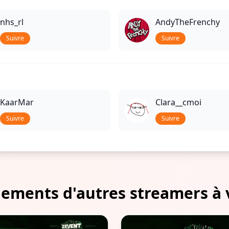
nhs_rl
AndyTheFrenchy
Suivre
Suivre
KaarMar
Clara__cmoi
Suivre
Suivre
ements d'autres streamers à 