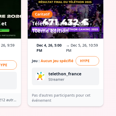
Caritatif
 et
Téléthon Gaming 2026 -
10ème édition
 26, 9:59
Dec 4, 26, 5:00
→ Dec 5, 26, 10:59
PM
PM
Jeu :
Aucun jeu spécifié
HYPE
HYPE
telethon_france
Streamer
Pas d'autres participants pour cet
212 autres
événement