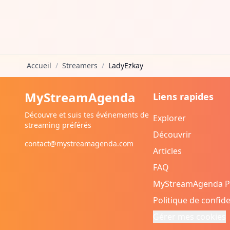
Accueil
/
Streamers
/
LadyEzkay
MyStreamAgenda
Liens rapides
Découvre et suis tes événements de
Explorer
streaming préférés
Découvrir
contact@mystreamagenda.com
Articles
FAQ
MyStreamAgenda 
Politique de confide
Gérer mes cookies