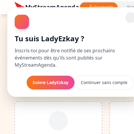
MyStreamAgenda
Événements
Esp
LadyEzkay : Calendri
Tu suis LadyEzkay ?
Découvre le calendrier complet de LadyEzkay : d
Inscris-toi pour être notifié de ses prochains
événements dès qu'ils sont publiés sur
En suivant LadyEzkay, tu seras notifié
MyStreamAgenda.
Suivre LadyEzkay
Continuer sans compte
Événements à venir