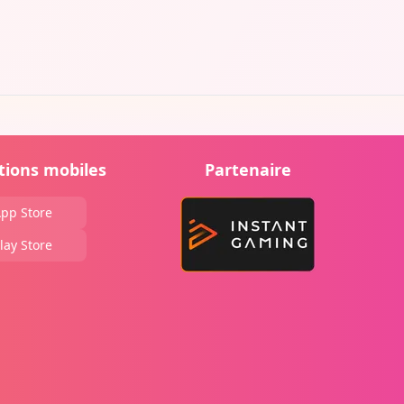
tions mobiles
Partenaire
pp Store
lay Store