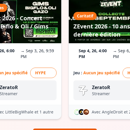
es
Caritatif
 2026 - Concert
Biflo & Oli / Gims
ZEvent 2026 - 10 ans
dernière édition
26, 6:00
→ Sep 3, 26, 9:59
Sep 4, 26, 4:00
→ Sep 6,
PM
PM
PM
n jeu spécifié
HYPE
Jeu :
Aucun jeu spécifié
ZeratoR
ZeratoR
Streamer
Streamer
ec LittleBigWhale
et 1 autre
Avec AngleDroit
et 