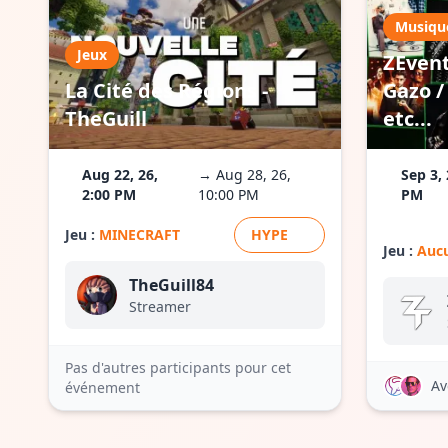
Musiqu
Jeux
ZEvent
La Cité des Régions -
Gazo / 
TheGuill
etc...
Aug 22, 26,
→ Aug 28, 26,
Sep 3, 
2:00 PM
10:00 PM
PM
Jeu :
MINECRAFT
HYPE
Jeu :
Aucu
TheGuill84
Streamer
Pas d'autres participants pour cet
Av
événement