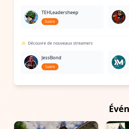
TEHLeadersheep
Suivre
✨
Découvre de nouveaux streamers
JessBond
Suivre
Évén