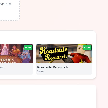
onible
-41%
-70%
wer
Roadside Research
Steam
!