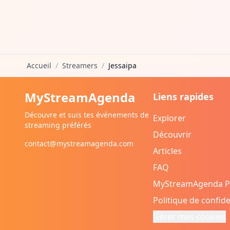
Accueil
/
Streamers
/
Jessaipa
MyStreamAgenda
Liens rapides
Découvre et suis tes événements de
Explorer
streaming préférés
Découvrir
contact@mystreamagenda.com
Articles
FAQ
MyStreamAgenda 
Politique de confide
Gérer mes cookies