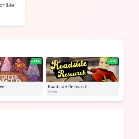
onible
-41%
-70%
wer
Roadside Research
Steam