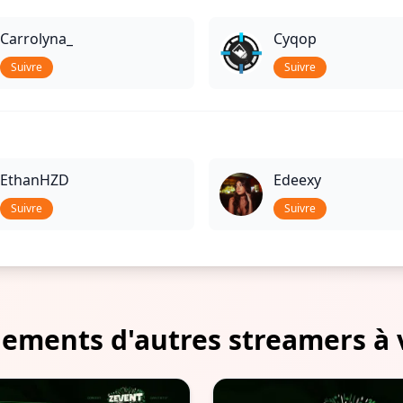
Carrolyna_
Cyqop
Suivre
Suivre
EthanHZD
Edeexy
Suivre
Suivre
ements d'autres streamers à 