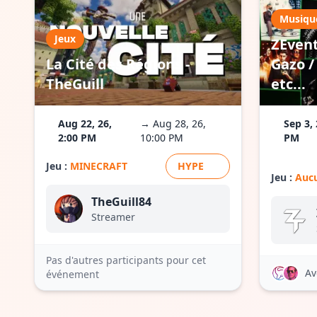
Musiqu
Jeux
ZEvent
La Cité des Régions -
Gazo / 
TheGuill
etc...
Aug 22, 26,
→ Aug 28, 26,
Sep 3, 
2:00 PM
10:00 PM
PM
Jeu :
MINECRAFT
HYPE
Jeu :
Aucu
TheGuill84
Streamer
Pas d'autres participants pour cet
Av
événement