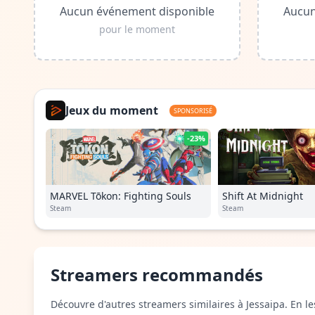
Aucun événement disponible
Aucun
pour le moment
Jeux du moment
SPONSORISÉ
-23%
MARVEL Tōkon: Fighting Souls
Shift At Midnight
Steam
Steam
Streamers recommandés
Découvre d'autres streamers similaires à Jessaipa. En le