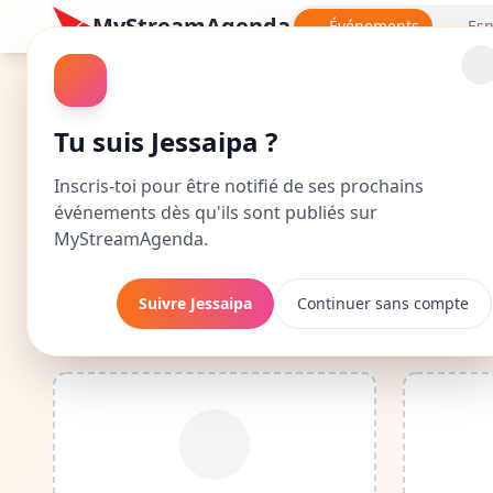
MyStreamAgenda
Événements
Esp
Jessaipa : Calendrie
Tu suis Jessaipa ?
Découvre le calendrier complet de Jessaipa : da
Inscris-toi pour être notifié de ses prochains
événements dès qu'ils sont publiés sur
En suivant Jessaipa, tu seras notifié 
MyStreamAgenda.
Suivre Jessaipa
Continuer sans compte
Événements à venir