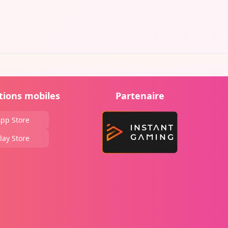
tions mobiles
Partenaire
pp Store
lay Store