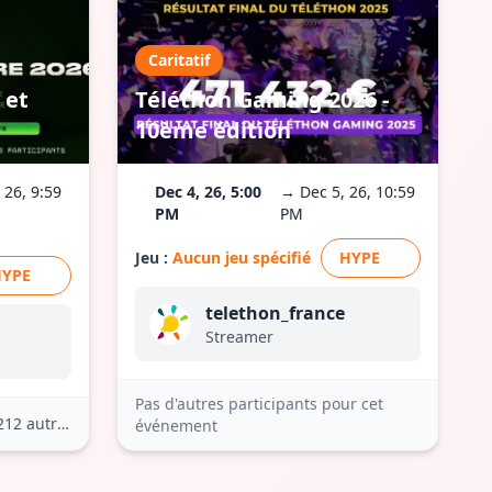
Caritatif
 et
Téléthon Gaming 2026 -
10ème édition
 26, 9:59
Dec 4, 26, 5:00
→ Dec 5, 26, 10:59
PM
PM
Jeu :
Aucun jeu spécifié
HYPE
HYPE
telethon_france
Streamer
Pas d'autres participants pour cet
212 autres
événement