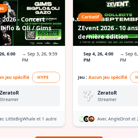
es
Caritatif
 2026 - Concert
Biflo & Oli / Gims
ZEvent 2026 - 10 ans
dernière édition
26, 6:00
→ Sep 3, 26, 9:59
Sep 4, 26, 4:00
→ Sep 6,
PM
PM
PM
n jeu spécifié
HYPE
Jeu :
Aucun jeu spécifié
ZeratoR
ZeratoR
Streamer
Streamer
ec LittleBigWhale
et 1 autre
Avec AngleDroit
et 