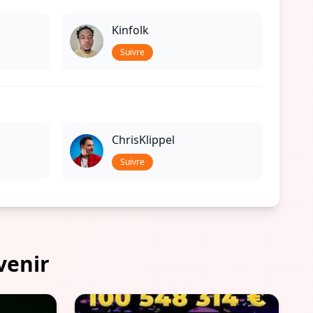
Kinfolk
Suivre
ChrisKlippel
Suivre
venir