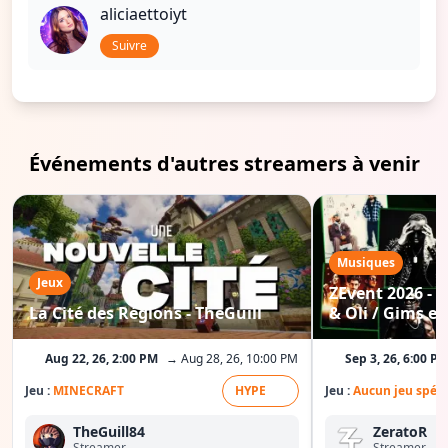
aliciaettoiyt
Suivre
Événements d'autres streamers à venir
Musiques
Jeux
ZEvent 2026 - C
La Cité des Régions - TheGuill
& Oli / Gims etc
Aug 22, 26, 2:00 PM
→ Aug 28, 26, 10:00 PM
Sep 3, 26, 6:00 P
Jeu :
MINECRAFT
HYPE
Jeu :
Aucun jeu spéci
TheGuill84
ZeratoR
Streamer
Streamer