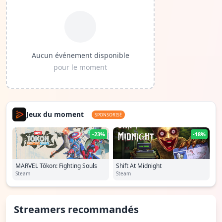
Aucun événement disponible
pour le moment
Jeux du moment
SPONSORISÉ
-23%
-18%
MARVEL Tōkon: Fighting Souls
Shift At Midnight
Steam
Steam
Streamers recommandés