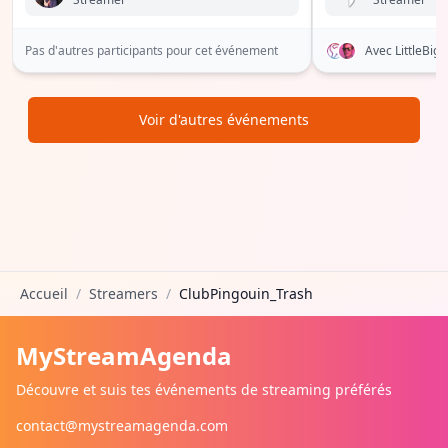
Pas d'autres participants pour cet événement
Avec LittleBi
Voir d'autres événements
Accueil
/
Streamers
/
ClubPingouin_Trash
MyStreamAgenda
Découvre et suis tes événements de streaming préférés
contact@mystreamagenda.com