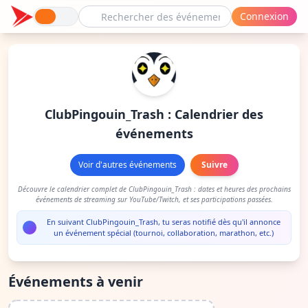
Connexion
ClubPingouin_Trash : Calendrier des
événements
Voir d'autres événements
Suivre
Découvre le calendrier complet de ClubPingouin_Trash : dates et heures des prochains
événements de streaming sur YouTube/Twitch, et ses participations passées.
En suivant ClubPingouin_Trash, tu seras notifié dès qu'il annonce
un événement spécial (tournoi, collaboration, marathon, etc.)
Événements à venir