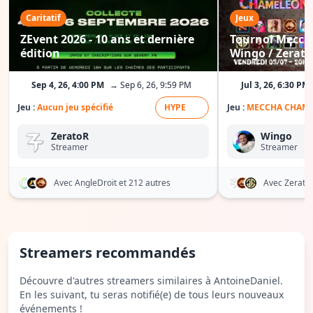
Caritatif
Jeux
ZEvent 2026 - 10 ans et dernière
Tournoi Mecch
édition
Wingo / Zerat
Sundae...
Sep 4, 26, 4:00 PM
→ Sep 6, 26, 9:59 PM
Jul 3, 26, 6:30 PM
Jeu :
Aucun jeu spécifié
HYPE
Jeu :
MECCHA CHAM
ZeratoR
Wingo
Streamer
Streamer
Avec AngleDroit
et 212 autres
Avec Zerato
Streamers recommandés
Découvre d'autres streamers similaires à AntoineDaniel.
En les suivant, tu seras notifié(e) de tous leurs nouveaux
événements !