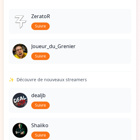
ZeratoR
Suivre
Joueur_du_Grenier
Suivre
✨
Découvre de nouveaux streamers
dealjb
Suivre
Shaiiko
Suivre