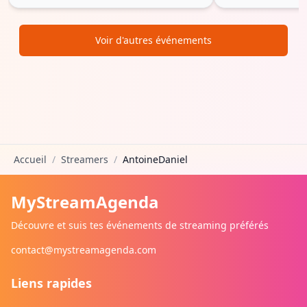
Voir d'autres événements
Accueil
/
Streamers
/
AntoineDaniel
MyStreamAgenda
Découvre et suis tes événements de streaming préférés
contact@mystreamagenda.com
Liens rapides