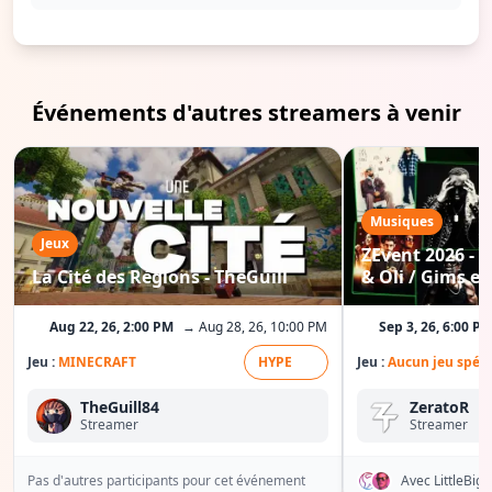
Événements d'autres streamers à venir
Musiques
Jeux
ZEvent 2026 - C
La Cité des Régions - TheGuill
& Oli / Gims etc
Aug 22, 26, 2:00 PM
→ Aug 28, 26, 10:00 PM
Sep 3, 26, 6:00 P
Jeu :
MINECRAFT
HYPE
Jeu :
Aucun jeu spéci
TheGuill84
ZeratoR
Streamer
Streamer
Pas d'autres participants pour cet événement
Avec LittleBi