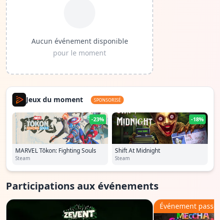
Aucun événement disponible
pour le moment
Jeux du moment
SPONSORISÉ
-23%
-18%
MARVEL Tōkon: Fighting Souls
Shift At Midnight
Steam
Steam
Participations aux événements
Événement passé