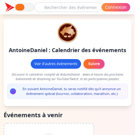
Connexion
AntoineDaniel : Calendrier des événements
Voir d'autres événements
Suivre
Découvre le calendrier complet de AntoineDaniel : dates et heures des prochains
événements de streaming sur YouTube/Twitch, et ses participations passées.
En suivant AntoineDaniel, tu seras notifié dès qu'il annonce un
événement spécial (tournoi, collaboration, marathon, etc.)
Événements à venir