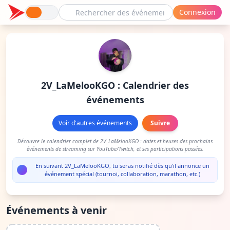
Connexion
2V_LaMelooKGO : Calendrier des
événements
Voir d'autres événements
Suivre
Découvre le calendrier complet de 2V_LaMelooKGO : dates et heures des prochains
événements de streaming sur YouTube/Twitch, et ses participations passées.
En suivant 2V_LaMelooKGO, tu seras notifié dès qu'il annonce un
événement spécial (tournoi, collaboration, marathon, etc.)
Événements à venir