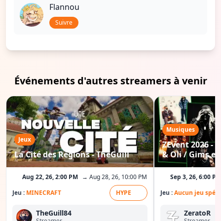
Flannou
Suivre
Événements d'autres streamers à venir
Musiques
Jeux
ZEvent 2026 - C
La Cité des Régions - TheGuill
& Oli / Gims etc
Aug 22, 26, 2:00 PM
→ Aug 28, 26, 10:00 PM
Sep 3, 26, 6:00 P
Jeu :
MINECRAFT
HYPE
Jeu :
Aucun jeu spéci
TheGuill84
ZeratoR
Streamer
Streamer