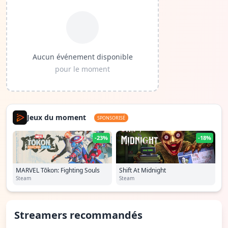
Aucun événement disponible
pour le moment
Jeux du moment
SPONSORISÉ
-23%
-18%
MARVEL Tōkon: Fighting Souls
Shift At Midnight
Steam
Steam
Streamers recommandés