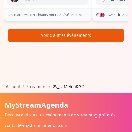
Pas d'autres participants pour cet événement
Avec LittleBi
Voir d'autres événements
Accueil
/
Streamers
/
2V_LaMelooKGO
MyStreamAgenda
Découvre et suis tes événements de streaming préférés
contact@mystreamagenda.com