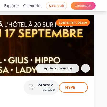
Explorer
Calendrier
Sans pub
Connexion
Événement passé
Ajouter au calendrier
ZeratoR
HYPE
ZeratoR