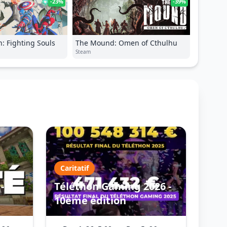
-23%
-39%
: Fighting Souls
The Mound: Omen of Cthulhu
Steam
Caritatif
-
Téléthon Gaming 2026 -
10ème édition