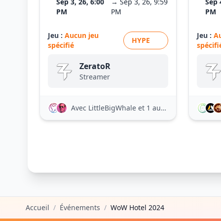
Sep 3, 26, 6:00
→ Sep 3, 26, 9:59
Sep 
PM
PM
PM
Jeu :
Aucun jeu
Jeu :
A
HYPE
spécifié
spécifi
ZeratoR
Streamer
Avec LittleBigWhale
et 1 autre
Accueil
/
Événements
/
WoW Hotel 2024