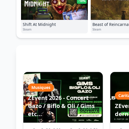
-18%
Shift At Midnight
Beast of Reincarna
Steam
Steam
Musiques
Carit
ZEvent 2026 - Concert
Gazo / Biflo & Oli / Gims
ZEven
etc...
dern