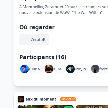
À Montpellier, Zerator et 20 autres streamers se
nouvelle extension de WoW, "The War Within".
Où regarder
ZeratoR
Participants (16)
LuuxiA
Kusa
HyP_TV
froze
Jeux du moment
SPONSORISÉ