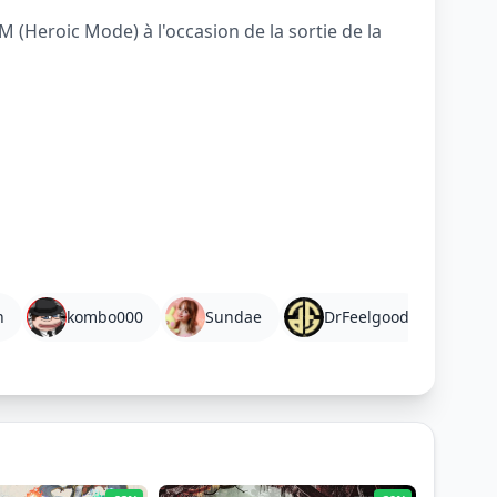
 (Heroic Mode) à l'occasion de la sortie de la
n
kombo000
Sundae
DrFeelgood
Giu