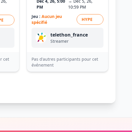
 26,
Dec 4, 26, 5:00
→ Dec 5, 26,
PM
10:59 PM
Jeu :
Aucun jeu
HYPE
PE
spécifié
telethon_france
Streamer
r cet
Pas d'autres participants pour cet
événement