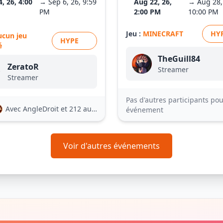
4, 26, 4:00
→ Sep 6, 26, 9:59
Aug 22, 26,
→ Aug 28,
PM
2:00 PM
10:00 PM
Jeu :
MINECRAFT
HY
ucun jeu
HYPE
é
TheGuill84
ZeratoR
Streamer
Streamer
Pas d'autres participants pou
Avec AngleDroit
et 212 autres
événement
Voir d'autres événements