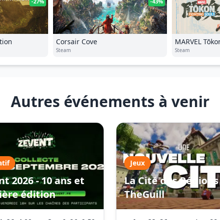
-27%
-43%
tion
Corsair Cove
MARVEL Tōkon
Steam
Steam
Autres événements à venir
atif
Jeux
t 2026 - 10 ans et
La Cité des Régions 
ière édition
TheGuill