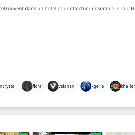
 retrouvent dans un hôtel pour effectuer ensemble le raid HM
ncrystal
flora
velahan
kgerie
kha_le