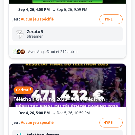
Sep 4, 26, 4:00 PM
→ Sep 6, 26, 9:59 PM
Jeu :
Aucun jeu spécifié
HYPE
ZeratoR
Streamer
Avec AngleDroit
et 212 autres
Caritatif
Téléthon Gaming 2026 - 10ème édition
Dec 4, 26, 5:00 PM
→ Dec 5, 26, 10:59 PM
Jeu :
Aucun jeu spécifié
HYPE
telethon_france