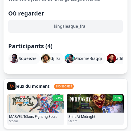
Où regarder
kingsleague_fra
Participants (4)
Squeezie
djilsi
MaximeBiaggi
adilram
Jeux du moment
SPONSORISÉ
-23%
-18%
MARVEL Tōkon: Fighting Souls
Shift At Midnight
Steam
Steam