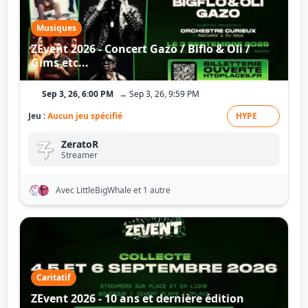
Musiques
ZEvent 2026 - Concert Gazo / Biflo & Oli /
Gims etc...
Sep 3, 26, 6:00 PM
→ Sep 3, 26, 9:59 PM
Jeu :
Aucun jeu spécifié
HYPE
ZeratoR
Streamer
Avec LittleBigWhale
et 1 autre
Caritatif
ZEvent 2026 - 10 ans et dernière édition