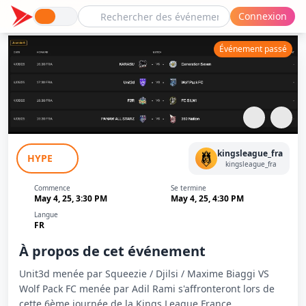
Connexion
Événement passé
Unit3d (Squeezie) vs Wolf Pack FC (Adil
kingsleague_fra
HYPE
Rami) - J6 - Kings League France
kingsleague_fra
Commence
Se termine
May 4, 25, 3:30 PM
May 4, 25, 4:30 PM
Langue
FR
À propos de cet événement
Unit3d menée par Squeezie / Djilsi / Maxime Biaggi VS
Wolf Pack FC menée par Adil Rami s'affronteront lors de
cette 6ème journée de la Kings League France.