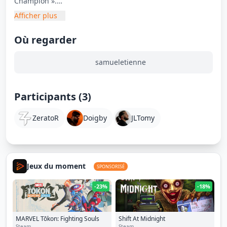
Champion ».
Afficher plus
1 équipe de STREAMERS vs 1 équipe de VIEWERS.
Où regarder
samueletienne
Participants (3)
ZeratoR
Doigby
JLTomy
Jeux du moment
SPONSORISÉ
-23%
-18%
MARVEL Tōkon: Fighting Souls
Shift At Midnight
Steam
Steam