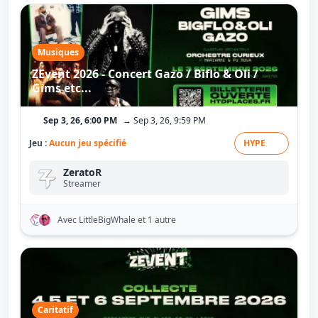
Musiques
ZEvent 2026 - Concert Gazo / Biflo & Oli /
Gims etc...
Sep 3, 26, 6:00 PM
→ Sep 3, 26, 9:59 PM
Jeu :
Aucun jeu spécifié
HYPE
ZeratoR
Streamer
Avec LittleBigWhale
et 1 autre
Caritatif