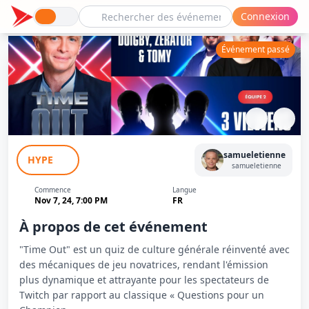
Connexion
Événement passé
Time Out avec Zerator / Doigby /
samueletienne
HYPE
JLTomy
samueletienne
Commence
Langue
Nov 7, 24, 7:00 PM
FR
À propos de cet événement
"Time Out" est un quiz de culture générale réinventé avec
des mécaniques de jeu novatrices, rendant l'émission
plus dynamique et attrayante pour les spectateurs de
Twitch par rapport au classique « Questions pour un