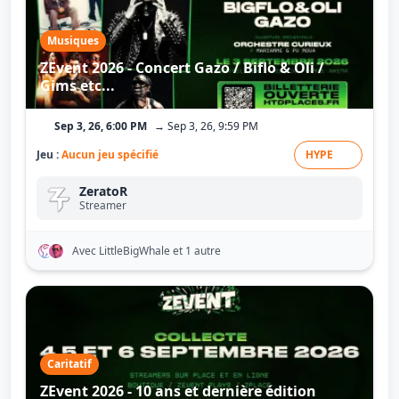
Musiques
ZEvent 2026 - Concert Gazo / Biflo & Oli /
Gims etc...
Sep 3, 26, 6:00 PM
→ Sep 3, 26, 9:59 PM
Jeu :
Aucun jeu spécifié
HYPE
ZeratoR
Streamer
Avec LittleBigWhale
et 1 autre
Caritatif
ZEvent 2026 - 10 ans et dernière édition