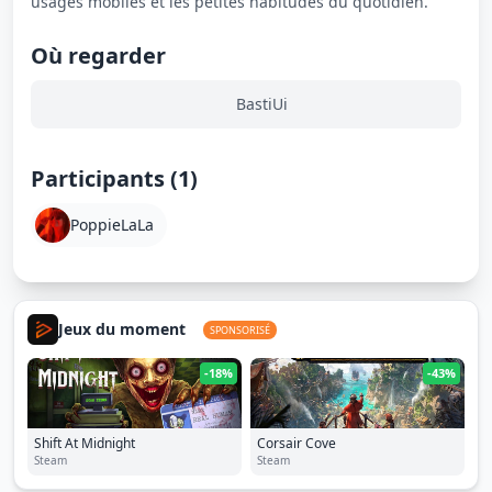
usages mobiles et les petites habitudes du quotidien.
Où regarder
BastiUi
Participants (1)
PoppieLaLa
Jeux du moment
SPONSORISÉ
-18%
-43%
Shift At Midnight
Corsair Cove
Steam
Steam