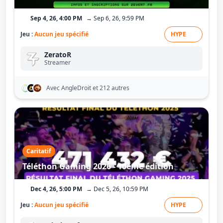
Sep 4, 26, 4:00 PM
→ Sep 6, 26, 9:59 PM
Jeu :
Aucun jeu spécifié
HYPE
ZeratoR
Streamer
Avec AngleDroit
et 212 autres
Caritatif
Téléthon Gaming 2026 - 10ème édition
Dec 4, 26, 5:00 PM
→ Dec 5, 26, 10:59 PM
Jeu :
Aucun jeu spécifié
HYPE