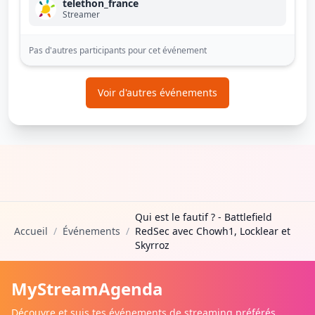
telethon_france
Streamer
Pas d'autres participants pour cet événement
Voir d'autres événements
Qui est le fautif ? - Battlefield
Accueil
/
Événements
/
RedSec avec Chowh1, Locklear et
Skyrroz
MyStreamAgenda
Découvre et suis tes événements de streaming préférés