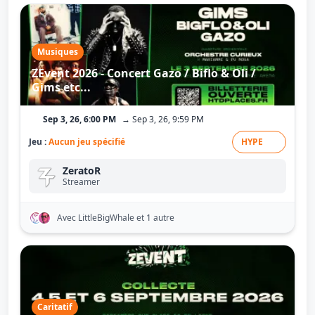
Musiques
ZEvent 2026 - Concert Gazo / Biflo & Oli /
Gims etc...
Sep 3, 26, 6:00 PM
→ Sep 3, 26, 9:59 PM
Jeu :
Aucun jeu spécifié
HYPE
ZeratoR
Streamer
Avec LittleBigWhale
et 1 autre
Caritatif