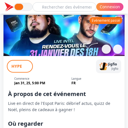
Connexion
Événement passé
Live Intel : Infos, démos, quizz et
Jigfio
HYPE
cadeaux
Jigfio
Commence
Langue
Jan 31, 25, 5:00 PM
FR
À propos de cet événement
Live en direct de l'Espot Paris: débrief actus, quizz de
Noël, pleins de cadeaux à gagner !
Où regarder