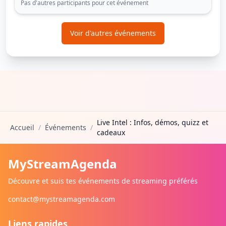
Pas d'autres participants pour cet événement
Voir d'autres événements
Live Intel : Infos, démos, quizz et
Accueil
/
Événements
/
cadeaux
MyStreamAgenda
Découvre et suis tes événements de streaming préférés
contact@mystreamagenda.com
Liens rapides