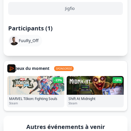
Jigfio
Participants (1)
FuuRy_Off
Jeux du moment
SPONSORISÉ
-23%
-18%
MARVEL Tōkon: Fighting Souls
Shift At Midnight
Steam
Steam
Autres événements à venir