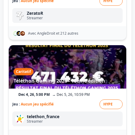
Jeu :
Aucun jeu spécifié
HYPE
ZeratoR
Streamer
Avec AngleDroit
et 212 autres
Caritatif
Téléthon Gaming 2026 - 10ème édition
Dec 4, 26, 5:00 PM
→ Dec 5, 26, 10:59 PM
Jeu :
Aucun jeu spécifié
HYPE
telethon_france
Streamer