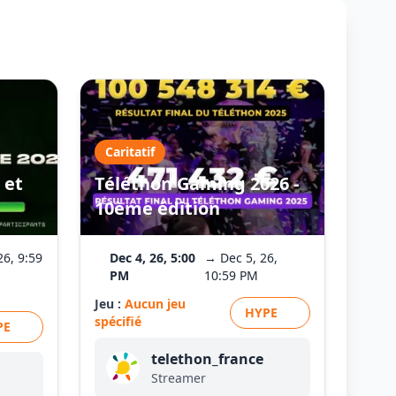
Caritatif
 et
Téléthon Gaming 2026 -
10ème édition
26, 9:59
Dec 4, 26, 5:00
→ Dec 5, 26,
PM
10:59 PM
Jeu :
Aucun jeu
HYPE
spécifié
PE
telethon_france
Streamer