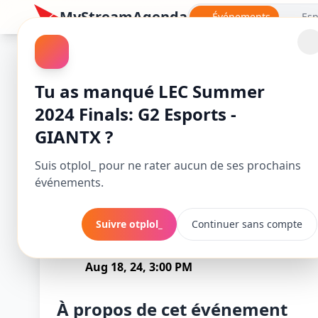
MyStreamAgenda
Événements
Esp
League of Legends
Tu as manqué LEC Summer
2024 Finals: G2 Esports -
GIANTX ?
Suis otplol_ pour ne rater aucun de ses prochains
événements.
Suivre otplol_
Continuer sans compte
LEC Summer 2024
Commence
Aug 18, 24, 3:00 PM
À propos de cet événement