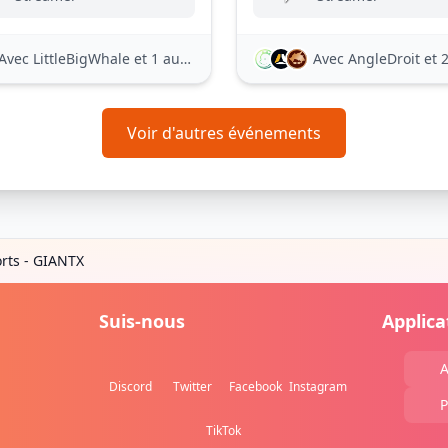
Avec LittleBigWhale
et 1 autre
Avec AngleDroit
et 21
Voir d'autres événements
rts - GIANTX
Suis-nous
Applica
A
Discord
Twitter
Facebook
Instagram
P
TikTok