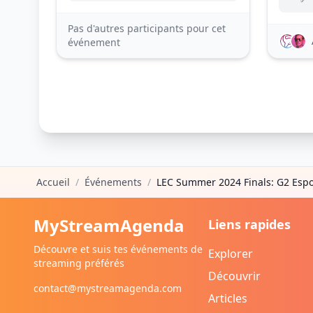
Pas d'autres participants pour cet
événement
Accueil
/
Événements
/
LEC Summer 2024 Finals: G2 Espo
MyStreamAgenda
Liens rapides
Découvre et suis tes événements de
Explorer
streaming préférés
Découvrir
contact@mystreamagenda.com
Articles