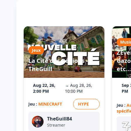
Musi
Jeux
ZEve
La Cité des Régions -
Gazo 
TheGuill
etc...
Aug 22, 26,
→ Aug 28, 26,
Sep 
2:00 PM
10:00 PM
PM
Jeu :
MINECRAFT
HYPE
Jeu :
A
spécifi
TheGuill84
Streamer