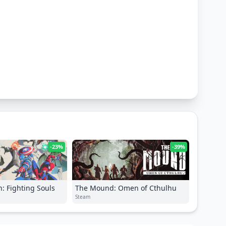
-23%
-39%
: Fighting Souls
The Mound: Omen of Cthulhu
Steam