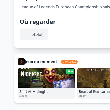
League of Legends European Championship saison
Où regarder
otplol_
Jeux du moment
SPONSORISÉ
-18%
Shift At Midnight
Beast of Reincarna
Steam
Steam