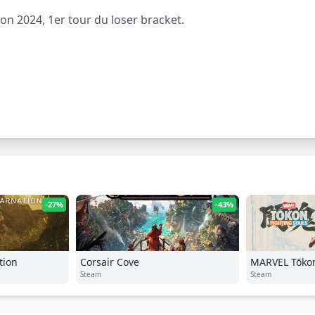
 2024, 1er tour du loser bracket.
-27%
-43%
tion
Corsair Cove
MARVEL Tōkon
Steam
Steam