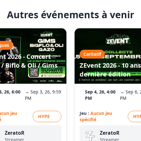
Autres événements à venir
ques
Caritatif
nt 2026 - Concert
/ Biflo & Oli / Gims
ZEvent 2026 - 10 ans
dernière édition
3, 26, 6:00
→ Sep 3, 26, 9:59
Sep 4, 26, 4:00
→ Sep 6, 
PM
PM
PM
ucun jeu
Jeu :
Aucun jeu
HYPE
HY
é
spécifié
ZeratoR
ZeratoR
Streamer
Streamer