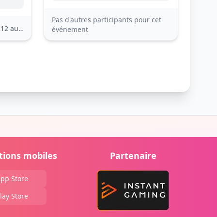
Pas d'autres participants pour cet
2 autres
événement
tions mobiles
Partenaire
pp Store
lay Store