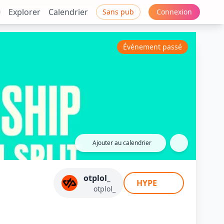
Explorer
Calendrier
Sans pub
Connexion
Événement passé
Ajouter au calendrier
s - GIANTX
otplol_
HYPE
otplol_