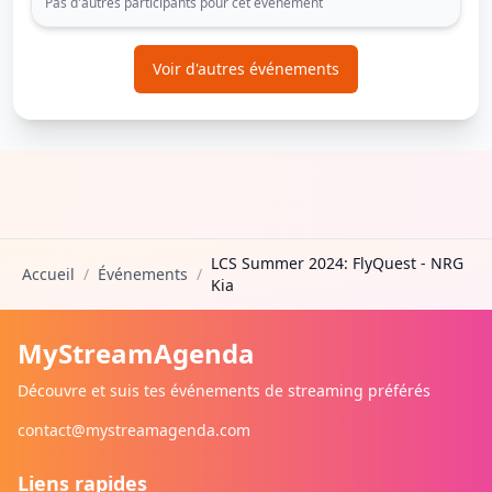
Pas d'autres participants pour cet événement
Voir d'autres événements
LCS Summer 2024: FlyQuest - NRG
Accueil
/
Événements
/
Kia
MyStreamAgenda
Découvre et suis tes événements de streaming préférés
contact@mystreamagenda.com
Liens rapides