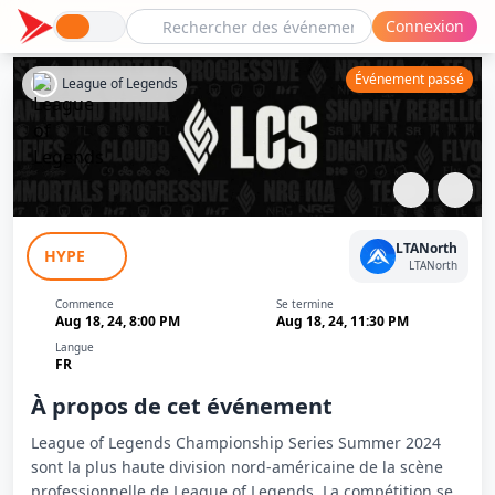
Connexion
Événement passé
League of Legends
LCS Summer 2024: FlyQuest - NRG Kia
LTANorth
HYPE
LTANorth
Commence
Se termine
Aug 18, 24, 8:00 PM
Aug 18, 24, 11:30 PM
Langue
FR
À propos de cet événement
League of Legends Championship Series Summer 2024
sont la plus haute division nord-américaine de la scène
professionnelle de League of Legends. La compétition se