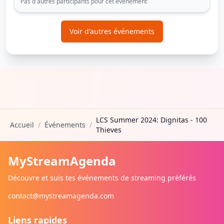
Pas d'autres participants pour cet événement
Voir d'autres événements
LCS Summer 2024: Dignitas - 100
Accueil
/
Événements
/
Thieves
MyStreamAgenda
Découvre et suis tes événements de streaming préférés
contact@mystreamagenda.com
Liens rapides