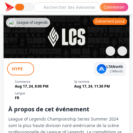
Connexion
Événement passé
League of Legends
LCS Summer 2024: Dignitas - 100
LTANorth
HYPE
Thieves
LTANorth
Commence
Se termine
Aug 17, 24, 8:00 PM
Aug 17, 24, 11:30 PM
Langue
FR
À propos de cet événement
League of Legends Championship Series Summer 2024
sont la plus haute division nord-américaine de la scène
professionnelle de League of Legends. La compétition se