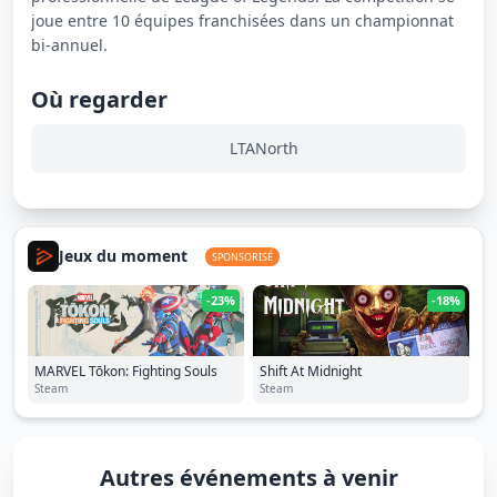
joue entre 10 équipes franchisées dans un championnat
bi-annuel.
Où regarder
LTANorth
Jeux du moment
SPONSORISÉ
-23%
-18%
MARVEL Tōkon: Fighting Souls
Shift At Midnight
Steam
Steam
Autres événements à venir