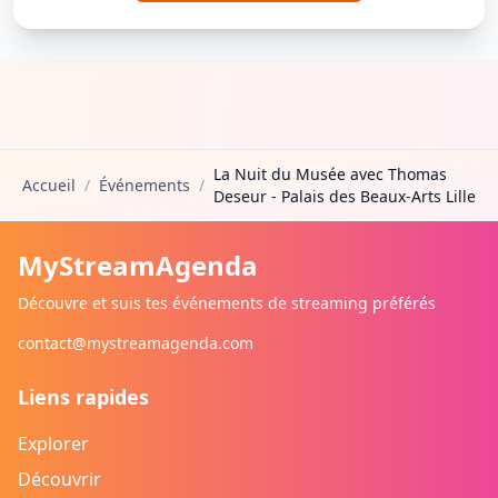
La Nuit du Musée avec Thomas
Accueil
/
Événements
/
Deseur - Palais des Beaux-Arts Lille
MyStreamAgenda
Découvre et suis tes événements de streaming préférés
contact@mystreamagenda.com
Liens rapides
Explorer
Découvrir