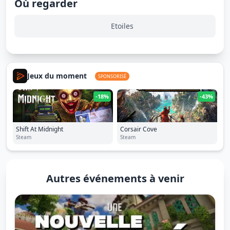
Où regarder
Etoiles
Jeux du moment
SPONSORISÉ
-18%
-43%
Shift At Midnight
Corsair Cove
Steam
Steam
Autres événements à venir