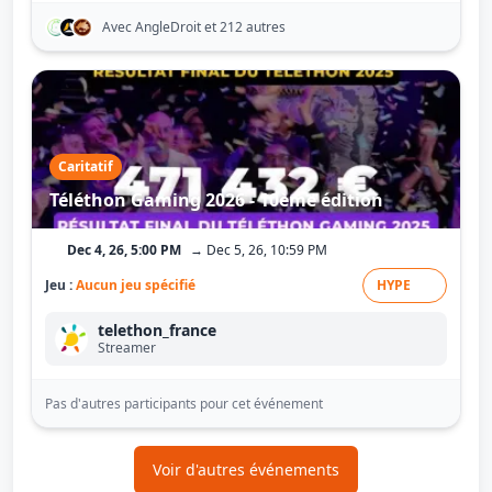
Avec AngleDroit
et 212 autres
Caritatif
Téléthon Gaming 2026 - 10ème édition
Dec 4, 26, 5:00 PM
→ Dec 5, 26, 10:59 PM
Jeu :
Aucun jeu spécifié
HYPE
telethon_france
Streamer
Pas d'autres participants pour cet événement
Voir d'autres événements