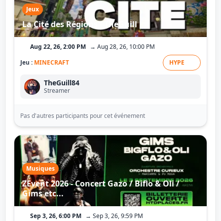
Jeux
La Cité des Régions - TheGuill
Aug 22, 26, 2:00 PM
→ Aug 28, 26, 10:00 PM
Jeu :
MINECRAFT
HYPE
TheGuill84
Streamer
Pas d'autres participants pour cet événement
Musiques
ZEvent 2026 - Concert Gazo / Biflo & Oli /
Gims etc...
Sep 3, 26, 6:00 PM
→ Sep 3, 26, 9:59 PM