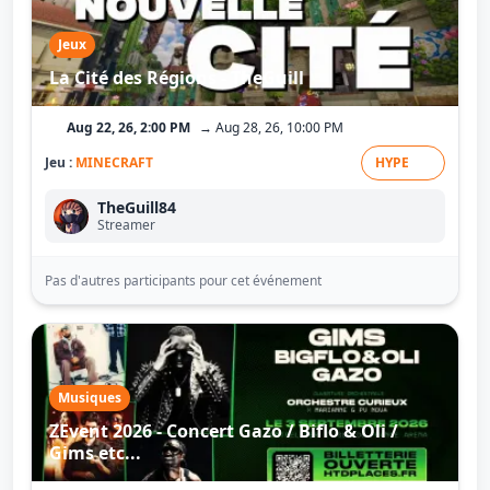
Jeux
La Cité des Régions - TheGuill
Aug 22, 26, 2:00 PM
→ Aug 28, 26, 10:00 PM
Jeu :
MINECRAFT
HYPE
TheGuill84
Streamer
Pas d'autres participants pour cet événement
Musiques
ZEvent 2026 - Concert Gazo / Biflo & Oli /
Gims etc...