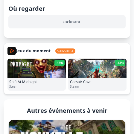
Où regarder
zacknani
Jeux du moment
SPONSORISÉ
-18%
-43%
Shift At Midnight
Corsair Cove
Steam
Steam
Autres événements à venir