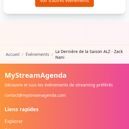
Voir d'autres événements
La Dernière de la Saison ALZ - Zack
Accueil
/
Événements
/
Nani
MyStreamAgenda
Découvre et suis tes événements de streaming préférés
contact@mystreamagenda.com
Liens rapides
Explorer