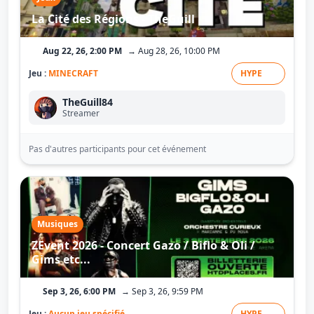
La Cité des Régions - TheGuill
Aug 22, 26, 2:00 PM
→ Aug 28, 26, 10:00 PM
Jeu :
MINECRAFT
HYPE
TheGuill84
Streamer
Pas d'autres participants pour cet événement
Musiques
ZEvent 2026 - Concert Gazo / Biflo & Oli /
Gims etc...
Sep 3, 26, 6:00 PM
→ Sep 3, 26, 9:59 PM
Jeu :
Aucun jeu spécifié
HYPE