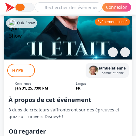
Connexion
Événement passé
Quiz Show
Il Était Un Jeu
samueletienne
HYPE
samueletienne
Commence
Langue
Jan 31, 25, 7:00 PM
FR
À propos de cet événement
3 duos de créateurs s’affronteront sur des épreuves et
quiz sur l’univers Disney+ !
Où regarder