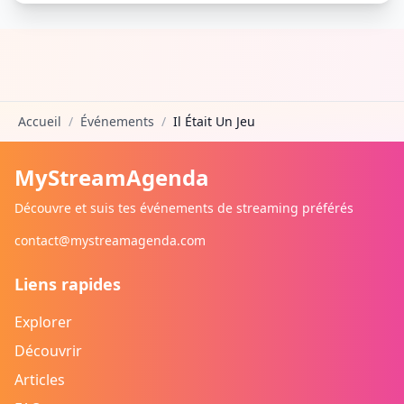
Accueil
/
Événements
/
Il Était Un Jeu
MyStreamAgenda
Découvre et suis tes événements de streaming préférés
contact@mystreamagenda.com
Liens rapides
Explorer
Découvrir
Articles