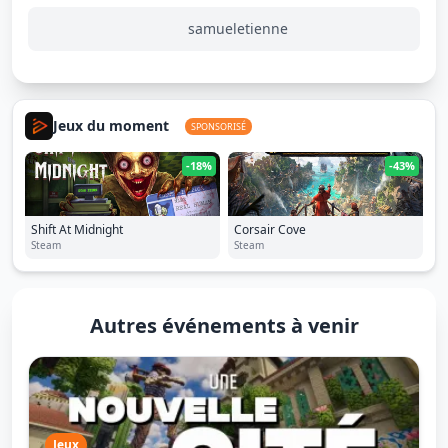
samueletienne
Jeux du moment
SPONSORISÉ
-18%
-43%
Shift At Midnight
Corsair Cove
Steam
Steam
Autres événements à venir
Jeux