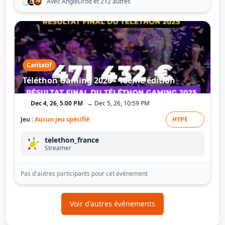
Avec AngleDroit
et 212 autres
Caritatif
Téléthon Gaming 2026 - 10ème édition
Dec 4, 26, 5:00 PM
→ Dec 5, 26, 10:59 PM
Jeu :
Aucun jeu spécifié
HYPE
telethon_france
Streamer
Pas d'autres participants pour cet événement
Voir d'autres événements