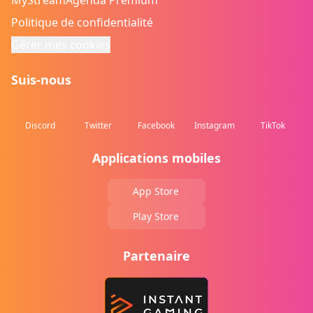
MyStreamAgenda Premium
Politique de confidentialité
Gérer mes cookies
Suis-nous
Discord
Twitter
Facebook
Instagram
TikTok
Applications mobiles
App Store
Play Store
Partenaire