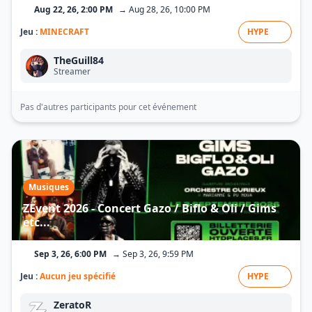
Aug 22, 26, 2:00 PM
→ Aug 28, 26, 10:00 PM
Jeu :
MINECRAFT
HYPE
TheGuill84
Streamer
Pas d'autres participants pour cet événement
Musiques
ZEvent 2026 - Concert Gazo / Biflo & Oli / Gims
etc...
Sep 3, 26, 6:00 PM
→ Sep 3, 26, 9:59 PM
Jeu :
Aucun jeu spécifié
HYPE
ZeratoR