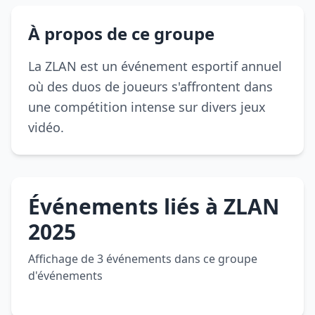
0
événements
À propos de ce groupe
à venir
ZLAN
La ZLAN est un événement esportif annuel
2025
où des duos de joueurs s'affrontent dans
une compétition intense sur divers jeux
vidéo.
Apr 20,
25, 11:00
AM
Esports
Événements liés à ZLAN
français
2025
Affichage de 3 événements dans ce groupe
d'événements