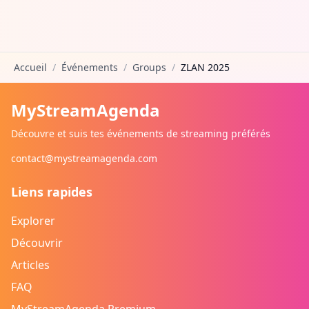
Accueil
/
Événements
/
Groups
/
ZLAN 2025
MyStreamAgenda
Découvre et suis tes événements de streaming préférés
contact@mystreamagenda.com
Liens rapides
Explorer
Découvrir
Articles
FAQ